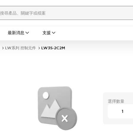
最新消息
支援
LW系列 控制元件
LW3S-2C2M
選擇數量