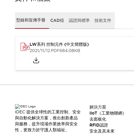
CAD檔
型錄和宣傳手冊
影片專區
型錄和宣傳手冊
CAD檔
認證與標準
技術文件
選型系統
軟體下載
邏輯模擬器
產品資安通知
LW系列 控制元件 (中文簡體版)
2021/11/12
.PDF
684.08KB
最新消息
新聞中心
活動
促銷活動
部落格
支援
聯絡我們
服務據點
產品變更/停產通知
解決方案
RoHS指令對應
IDEC 提供全球性的工業控制、安全
IIoT（工業物聯網）
認證與標準
與自動化解決方案，推出創新產品
去面板化
與服務，提升現場作業效率與安全
RFID認證
性，更致力於守護人類福祉。
安全及其未來