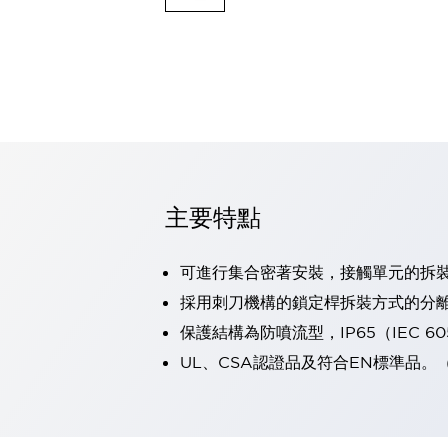
可程式控制器
可程式人機介面
工業乙太網路設備
瀏覽全部
自動識別
自動識別
感測器
瀏覽全部
行業
汽車
主要特點
工業機器人的潛在風險，從第三者角度徹底驗證
減少安全柵內的人身事故
可進行集合密著安裝，接觸單元的拆
兼顧良好的視認性及減少維修工時
最適合小型裝置的安全對策
瀏覽全部
採用刺刀機構的鎖定桿拆裝方式的分
工具機
保護結構為防噴流型，IP65（IEC 
降低機床成本的技巧簡單的讓人意外
UL、CSA認證品及符合EN標準品。
尋找讓機床更小型化的可能性
從外觀設計的觀點提升機床的附加價值
預防導致機器故障的「瞬停」
3位置促動開關確保綜合加工中心機的安全性