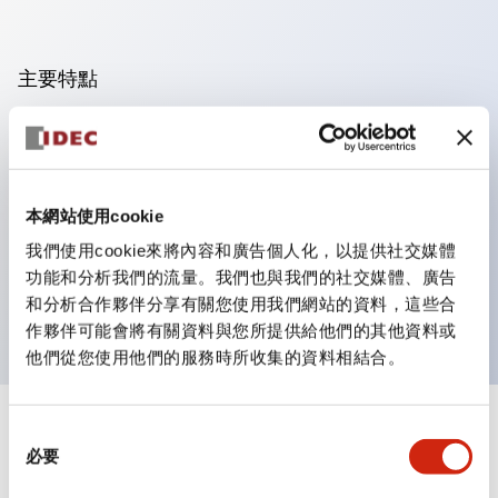
主要特點
可進行集合密著安裝，接觸單元的拆裝在集合密著安裝時
亦容易進行。
採用刺刀機構的鎖定桿拆裝方式的分離結構。
本網站使用cookie
保護結構為防噴流型，IP65（IEC 60529）。（蜂鳴器
我們使用cookie來將內容和廣告個人化，以提供社交媒體
為密閉型）
功能和分析我們的流量。我們也與我們的社交媒體、廣告
UL、CSA認證品及符合EN標準品。（蜂鳴器除外）
和分析合作夥伴分享有關您使用我們網站的資料，這些合
作夥伴可能會將有關資料與您所提供給他們的其他資料或
他們從您使用他們的服務時所收集的資料相結合。
+
同
規格
顯示全部
必要
意
選
審美規範