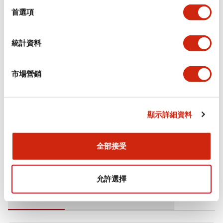
擇
首選項
電氣規範（額定照明部分）
統計資料
環境規範
市場營銷
機械規格
安裝和安裝規範
顯示詳細資料
全部接受
文件和檔案
允許選擇
型錄和宣傳手冊
CAD檔
認證與標準
技術文件