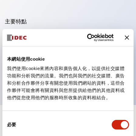
主要特點
可進行集合密著安裝，接觸單元的拆裝在集合密著安裝時
亦容易進行。
採用刺刀機構的鎖定桿拆裝方式的分離結構。
本網站使用cookie
保護結構為防噴流型，IP65（IEC 60529）。（蜂鳴器
我們使用cookie來將內容和廣告個人化，以提供社交媒體
為密閉型）
功能和分析我們的流量。我們也與我們的社交媒體、廣告
UL、CSA認證品及符合EN標準品。（蜂鳴器除外）
和分析合作夥伴分享有關您使用我們網站的資料，這些合
作夥伴可能會將有關資料與您所提供給他們的其他資料或
他們從您使用他們的服務時所收集的資料相結合。
+
同
規格
顯示全部
必要
意
選
審美規範