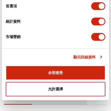
擇
首選項
電氣規範（額定照明部分）
統計資料
環境規範
市場營銷
機械規格
安裝和安裝規範
顯示詳細資料
全部接受
文件和檔案
允許選擇
型錄和宣傳手冊
CAD檔
認證與標準
技術文件