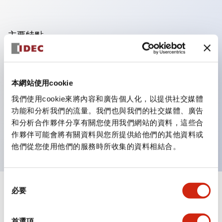
主要特點
可進行集合密著安裝，接觸單元的拆裝在集合密著安裝時
亦容易進行。
本網站使用cookie
採用刺刀機構的鎖定桿拆裝方式的分離結構。
我們使用cookie來將內容和廣告個人化，以提供社交媒體
保護結構為防噴流型，IP65（IEC 60529）。（蜂鳴器
功能和分析我們的流量。我們也與我們的社交媒體、廣告
為密閉型）
和分析合作夥伴分享有關您使用我們網站的資料，這些合
UL、CSA認證品及符合EN標準品。（蜂鳴器除外）
作夥伴可能會將有關資料與您所提供給他們的其他資料或
他們從您使用他們的服務時所收集的資料相結合。
同
必要
意
+
規格
顯示全部
選
擇
審美規範
首選項