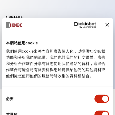
主要特點
可進行集合密著安裝，接觸單元的拆裝在集合密著安裝時
亦容易進行。
本網站使用cookie
採用刺刀機構的鎖定桿拆裝方式的分離結構。
我們使用cookie來將內容和廣告個人化，以提供社交媒體
保護結構為防噴流型，IP65（IEC 60529）。（蜂鳴器
功能和分析我們的流量。我們也與我們的社交媒體、廣告
為密閉型）
和分析合作夥伴分享有關您使用我們網站的資料，這些合
UL、CSA認證品及符合EN標準品。（蜂鳴器除外）
作夥伴可能會將有關資料與您所提供給他們的其他資料或
他們從您使用他們的服務時所收集的資料相結合。
同
必要
意
+
規格
顯示全部
選
擇
環境規範
首選項