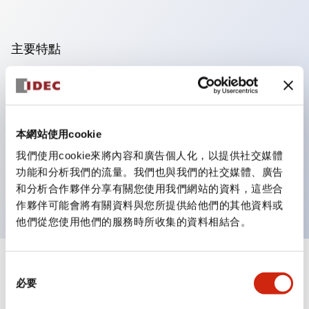
主要特點
可進行集合密著安裝，接觸單元的拆裝在集合密著安裝時
亦容易進行。
採用刺刀機構的鎖定桿拆裝方式的分離結構。
本網站使用cookie
保護結構為防噴流型，IP65（IEC 60529）。（蜂鳴器
我們使用cookie來將內容和廣告個人化，以提供社交媒體
為密閉型）
功能和分析我們的流量。我們也與我們的社交媒體、廣告
UL、CSA認證品及符合EN標準品。（蜂鳴器除外）
和分析合作夥伴分享有關您使用我們網站的資料，這些合
作夥伴可能會將有關資料與您所提供給他們的其他資料或
他們從您使用他們的服務時所收集的資料相結合。
+
同
規格
顯示全部
必要
意
選
審美規範