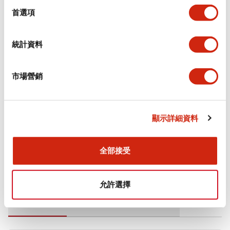
擇
首選項
電氣規範（額定照明部分）
統計資料
環境規範
市場營銷
機械規格
安裝和安裝規範
顯示詳細資料
全部接受
文件和檔案
允許選擇
型錄和宣傳手冊
CAD檔
認證與標準
技術文件