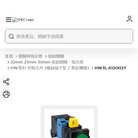
首頁
開關與指示燈
按鈕開關
22mm 25mm 30mm 按鈕開關・指示燈
HW系列 控制元件 (螺絲端子型 / 舊款機種)
HW3L-A120H2Y