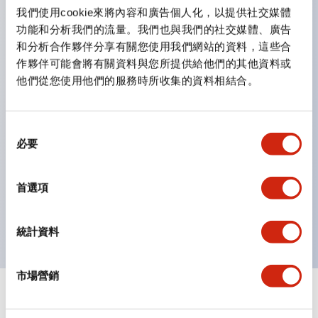
雙按鈕開關，可將兩個獨立動作的按鈕以及一個指示燈這
我們使用cookie來將內容和廣告個人化，以提供社交媒體
三種功能集結於一顆開關。
功能和分析我們的流量。我們也與我們的社交媒體、廣告
完整支援全球各地需求的多種電壓規格。
和分析合作夥伴分享有關您使用我們網站的資料，這些合
作夥伴可能會將有關資料與您所提供給他們的其他資料或
一顆 LED 燈泡即可呈現六種顏色（LSRD 燈泡）。以往
他們從您使用他們的服務時所收集的資料相結合。
需分色管理的 LED 燈泡，如今可用單一顆燈泡呈現多種
顏色。
支援色彩通用設計。
同
必要
意
可清楚辨識正方平頭形指示燈的亮燈/熄燈狀態，以及點
選
燈時的顏色識別。
擇
首選項
符合 ISO 3864-4 安全色規範：在危險或緊急狀況下，
顏色表現更明確鮮明，便於更多人識別。
統計資料
市場營銷
+
規格
顯示全部