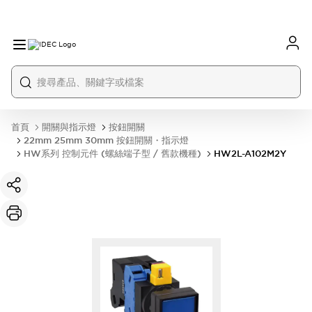
首頁
開關與指示燈
按鈕開關
22mm 25mm 30mm 按鈕開關・指示燈
HW系列 控制元件 (螺絲端子型 / 舊款機種)
HW2L-A102M2Y