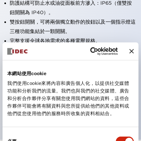
防護結構可防止水或油從面板前方滲入：IP65（僅雙按
鈕開關為 IP40）。
雙按鈕開關，可將兩個獨立動作的按鈕以及一個指示燈這
三種功能集結於一顆開關。
完整支援全球各地需求的多種電壓規格。
一顆 LED 燈泡即可呈現六種顏色（LSRD 燈泡）。以往
需分色管理的 LED 燈泡，如今可用單一顆燈泡呈現多種
顏色。
本網站使用cookie
支援色彩通用設計。
我們使用cookie來將內容和廣告個人化，以提供社交媒體
可清楚辨識正方平頭形指示燈的亮燈/熄燈狀態，以及點
功能和分析我們的流量。我們也與我們的社交媒體、廣告
燈時的顏色識別。
和分析合作夥伴分享有關您使用我們網站的資料，這些合
作夥伴可能會將有關資料與您所提供給他們的其他資料或
符合 ISO 3864-4 安全色規範：在危險或緊急狀況下，
他們從您使用他們的服務時所收集的資料相結合。
顏色表現更明確鮮明，便於更多人識別。
同