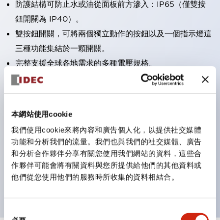
防護結構可防止水或油從面板前方滲入：IP65（僅雙按
鈕開關為 IP40）。
雙按鈕開關，可將兩個獨立動作的按鈕以及一個指示燈這
三種功能集結於一顆開關。
完整支援全球各地需求的多種電壓規格。
一顆 LED 燈泡即可呈現六種顏色（LSRD 燈泡）。以往
需分色管理的 LED 燈泡，如今可用單一顆燈泡呈現多種
顏色。
本網站使用cookie
支援色彩通用設計。
我們使用cookie來將內容和廣告個人化，以提供社交媒體
可清楚辨識正方平頭形指示燈的亮燈/熄燈狀態，以及點
功能和分析我們的流量。我們也與我們的社交媒體、廣告
燈時的顏色識別。
和分析合作夥伴分享有關您使用我們網站的資料，這些合
作夥伴可能會將有關資料與您所提供給他們的其他資料或
符合 ISO 3864-4 安全色規範：在危險或緊急狀況下，
他們從您使用他們的服務時所收集的資料相結合。
顏色表現更明確鮮明，便於更多人識別。
同