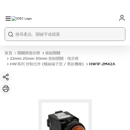
首頁
開關與指示燈
按鈕開關
22mm 25mm 30mm 按鈕開關・指示燈
HW系列 控制元件 (螺絲端子型 / 舊款機種)
HW1P-2M42A