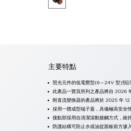
可程式控制器
可程式人機介面
工業乙太網路設備
瀏覽全部
自動識別
自動識別
感測器
瀏覽全部
行業
汽車
主要特點
工業機器人的潛在風險，從第三者角度徹底驗證
減少安全柵內的人身事故
兼顧良好的視認性及減少維修工時
照光元件的低電壓型(6～24V 型)預
最適合小型裝置的安全對策
瀏覽全部
此產品一覽頁所列之產品將自 2026 年
工具機
附直流變換器的產品將於 2025 年 1
降低機床成本的技巧簡單的讓人意外
尋找讓機床更小型化的可能性
採用一體成型端子蓋，具備極高安全
從外觀設計的觀點提升機床的附加價值
接點部採用自清潔滾動接觸方式，維
預防導致機器故障的「瞬停」
防護結構可防止水或油從面板前方滲入：
3位置促動開關確保綜合加工中心機的安全性