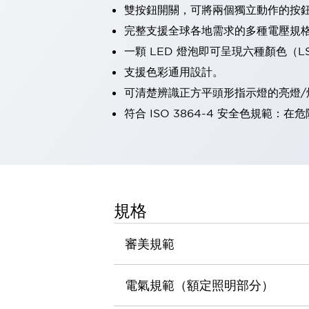
雙按鈕開關，可將兩個獨立動作的按
瀏覽全部
機器人
完整支援全球各地需求的多種電壓規
使人機協作更安全、更高效
一顆 LED 燈泡即可呈現六種顏色（
發揮協作機器人潛力的安全措施
瀏覽全部
支援色彩通用設計。
半導體
可清楚辨識正方平頭形指示燈的亮燈/
提高半導體製造裝置設計自由度的方法
瞬間完成開關的更換，避免停機時間拉長
符合 ISO 3864-4 安全色規
充分對應安全標準
瀏覽全部
瀏覽全部
解決方案
IIoT（工業物聯網）
去面板化
RFID 認證
規格
安全及其未來
安全及其未來 | 解決⽅案
審美規範
瀏覽全部
從基礎了解安全元件
瀏覽全部
電氣規範（額定照明部分）
資源與文件