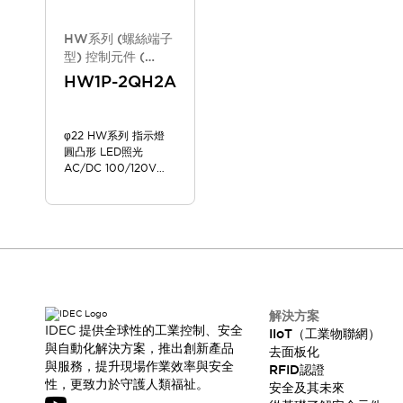
HW系列 (螺絲端子
型) 控制元件 (
2025年10月版 新
HW1P-2QH2A
款機種)
φ22 HW系列 指示燈
圓凸形 LED照光
AC/DC 100/120V
HW1P-2QH2A
解決方案
IDEC 提供全球性的工業控制、安全
IIoT（工業物聯網）
與自動化解決方案，推出創新產品
去面板化
與服務，提升現場作業效率與安全
RFID認證
性，更致力於守護人類福祉。
安全及其未來