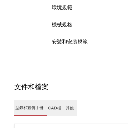
CAD檔
環境規範
型錄和宣傳手冊
影片專區
選型系統
機械規格
軟體下載
邏輯模擬器
安裝和安裝規範
產品資安通知
最新消息
新聞中心
活動
促銷活動
部落格
支援
文件和檔案
聯絡我們
服務據點
產品變更/停產通知
RoHS指令對應
型錄和宣傳手冊
CAD檔
其他
認證與標準