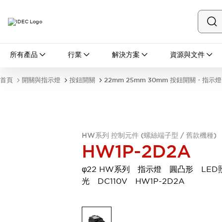
所有產品
所有產品
行業
解決方案
資源與文件
開關與指示燈
按鈕開關
首頁
開關與指示燈
按鈕開關
22mm 25mm 30mm 按鈕開關・指示燈
指示燈和蜂鳴器
瀏覽全部
安全與防爆
安全設備
防爆設備
瀏覽全部
HW系列 控制元件 (螺絲端子型 / 舊款機種)
盤櫃
HW1P-2D2A
繼電器·計時器
電源供應器
φ22 HW系列 指示燈 圓凸形 LED
回路保護器
光 DC110V HW1P-2D2A
LED照明裝置
端子台
瀏覽全部
自動化