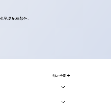
燈泡呈現多種顏色。
+
顯示全部