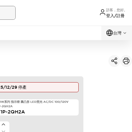
訪客，您好。
登入/註冊
台灣
5/12/29
停產
 HW系列 指示燈 圓凸形 LED照光 AC/DC 100/120V
P-2QH2A
1P-2QH2A