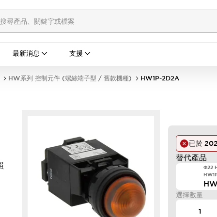
最新消息
支援
HW系列 控制元件 (螺絲端子型 / 舊款機種)
HW1P-2D2A
已於
202
替代產品
照
Φ22
HW1
HW
選擇數量