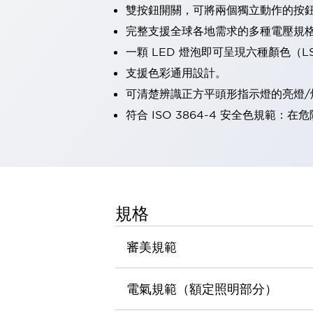
雙按鈕開關，可將兩個獨立動作的按
瀏覽全部
機器人
完整支援全球各地需求的多種電壓規
使人機協作更安全、更高效
一顆 LED 燈泡即可呈現六種顏色（
發揮協作機器人潛力的安全措施
瀏覽全部
支援色彩通用設計。
半導體
可清楚辨識正方平頭形指示燈的亮燈/
提高半導體製造裝置設計自由度的方法
瞬間完成開關的更換，避免停機時間拉長
符合 ISO 3864-4 安全色規
充分對應安全標準
瀏覽全部
瀏覽全部
解決方案
IIoT（工業物聯網）
去面板化
RFID 認證
規格
安全及其未來
安全及其未來 | 解決⽅案
審美規範
瀏覽全部
從基礎了解安全元件
瀏覽全部
電氣規範（額定照明部分）
資源與文件