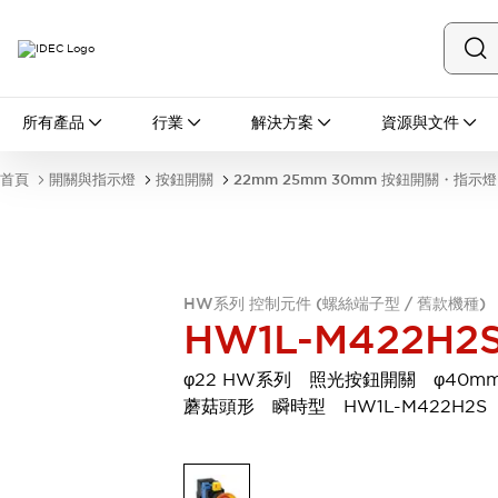
所有產品
所有產品
行業
解決方案
資源與文件
開關與指示燈
按鈕開關
首頁
開關與指示燈
按鈕開關
22mm 25mm 30mm 按鈕開關・指示燈
指示燈和蜂鳴器
瀏覽全部
安全與防爆
安全設備
防爆設備
瀏覽全部
HW系列 控制元件 (螺絲端子型 / 舊款機種)
盤櫃
HW1L-M422H2
繼電器·計時器
電源供應器
φ22 HW系列 照光按鈕開關 φ40m
回路保護器
蘑菇頭形 瞬時型 HW1L-M422H2S
LED照明裝置
端子台
瀏覽全部
自動化