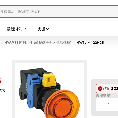
最新消息
支援
HW系列 控制元件 (螺絲端子型 / 舊款機種)
HW1L-M422H2S
S
已於
20
m大
選擇數量