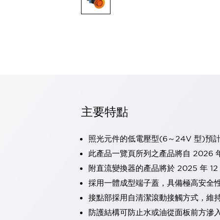
可程式控制器
可程式人機介面
工業乙太網路設備
瀏覽全部
自動識別
自動識別
感測器
瀏覽全部
行業
汽車
主要特點
工業機器人的潛在風險，從第三者角度徹底驗證
減少安全柵內的人身事故
兼顧良好的視認性及減少維修工時
照光元件的低電壓型(6～24V 型)預
最適合小型裝置的安全對策
瀏覽全部
此產品一覽頁所列之產品將自 2026 年
工具機
附直流變換器的產品將於 2025 年 1
降低機床成本的技巧簡單的讓人意外
尋找讓機床更小型化的可能性
採用一體成型端子蓋，具備極高安全
從外觀設計的觀點提升機床的附加價值
接點部採用自清潔滾動接觸方式，維
預防導致機器故障的「瞬停」
防護結構可防止水或油從面板前方滲入：
3位置促動開關確保綜合加工中心機的安全性