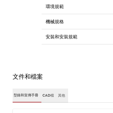
CAD檔
環境規範
型錄和宣傳手冊
影片專區
選型系統
機械規格
軟體下載
邏輯模擬器
安裝和安裝規範
產品資安通知
最新消息
新聞中心
活動
促銷活動
部落格
支援
文件和檔案
聯絡我們
服務據點
產品變更/停產通知
RoHS指令對應
型錄和宣傳手冊
CAD檔
其他
認證與標準