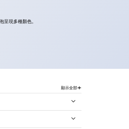
燈泡呈現多種顏色。
+
顯示全部