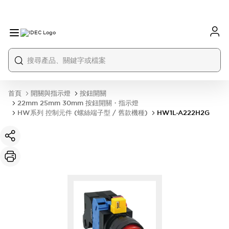
首頁
開關與指示燈
按鈕開關
22mm 25mm 30mm 按鈕開關・指示燈
HW系列 控制元件 (螺絲端子型 / 舊款機種)
HW1L-A222H2G