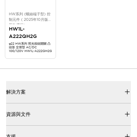
HW系列 (螺絲端子型) 控
制元件 ( 2025年10月版
新款機種)
HW1L-
A222QH2G
φ22 HW系列 照光按鈕開關 凸
頭形 交替型 AC/DC
100/120V HW1L-A222QH2G
解決方案
資源與文件
支援