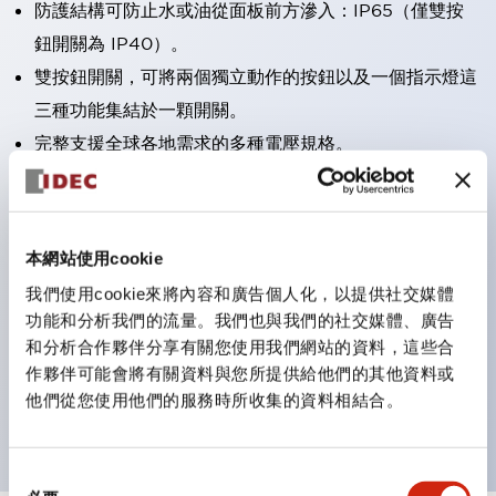
防護結構可防止水或油從面板前方滲入：IP65（僅雙按
鈕開關為 IP40）。
雙按鈕開關，可將兩個獨立動作的按鈕以及一個指示燈這
三種功能集結於一顆開關。
完整支援全球各地需求的多種電壓規格。
一顆 LED 燈泡即可呈現六種顏色（LSRD 燈泡）。以往
需分色管理的 LED 燈泡，如今可用單一顆燈泡呈現多種
顏色。
本網站使用cookie
支援色彩通用設計。
我們使用cookie來將內容和廣告個人化，以提供社交媒體
可清楚辨識正方平頭形指示燈的亮燈/熄燈狀態，以及點
功能和分析我們的流量。我們也與我們的社交媒體、廣告
燈時的顏色識別。
和分析合作夥伴分享有關您使用我們網站的資料，這些合
作夥伴可能會將有關資料與您所提供給他們的其他資料或
符合 ISO 3864-4 安全色規範：在危險或緊急狀況下，
他們從您使用他們的服務時所收集的資料相結合。
顏色表現更明確鮮明，便於更多人識別。
同