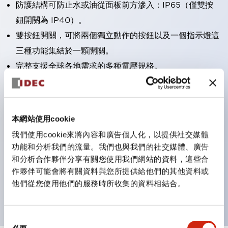
防護結構可防止水或油從面板前方滲入：IP65（僅雙按
鈕開關為 IP40）。
雙按鈕開關，可將兩個獨立動作的按鈕以及一個指示燈這
三種功能集結於一顆開關。
完整支援全球各地需求的多種電壓規格。
一顆 LED 燈泡即可呈現六種顏色（LSRD 燈泡）。以往
需分色管理的 LED 燈泡，如今可用單一顆燈泡呈現多種
顏色。
本網站使用cookie
支援色彩通用設計。
我們使用cookie來將內容和廣告個人化，以提供社交媒體
可清楚辨識正方平頭形指示燈的亮燈/熄燈狀態，以及點
功能和分析我們的流量。我們也與我們的社交媒體、廣告
燈時的顏色識別。
和分析合作夥伴分享有關您使用我們網站的資料，這些合
作夥伴可能會將有關資料與您所提供給他們的其他資料或
符合 ISO 3864-4 安全色規範：在危險或緊急狀況下，
他們從您使用他們的服務時所收集的資料相結合。
顏色表現更明確鮮明，便於更多人識別。
同