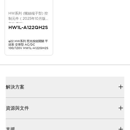
HW系列 (螺絲端子型) 控
制元件 ( 2025年10月版
新款機種)
HW1L-A122QH2S
φ22 HW系列 照光按鈕開關 平
頭形 交替型 AC/DC
100/120V HW1L-A122QH2S
解決方案
資源與文件
支援