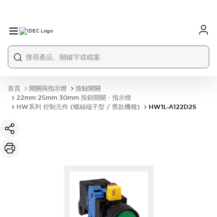
首頁
開關與指示燈
按鈕開關
22mm 25mm 30mm 按鈕開關・指示燈
HW系列 控制元件 (螺絲端子型 / 舊款機種)
HW1L-A122D2S