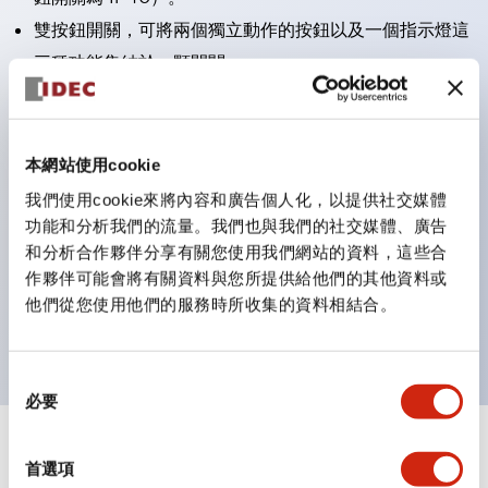
雙按鈕開關，可將兩個獨立動作的按鈕以及一個指示燈這
三種功能集結於一顆開關。
完整支援全球各地需求的多種電壓規格。
一顆 LED 燈泡即可呈現六種顏色（LSRD 燈泡）。以往
需分色管理的 LED 燈泡，如今可用單一顆燈泡呈現多種
本網站使用cookie
顏色。
我們使用cookie來將內容和廣告個人化，以提供社交媒體
支援色彩通用設計（CUD）：可清楚辨識正方平頭形指
功能和分析我們的流量。我們也與我們的社交媒體、廣告
和分析合作夥伴分享有關您使用我們網站的資料，這些合
示燈的亮燈/熄燈狀態，以及點燈時的顏色識別。
作夥伴可能會將有關資料與您所提供給他們的其他資料或
符合 ISO 3864-4 安全色規範：在危險或緊急狀況下，
他們從您使用他們的服務時所收集的資料相結合。
顏色表現更明確鮮明，便於更多人識別。
同
必要
意
選
+
規格
擇
顯示全部
首選項