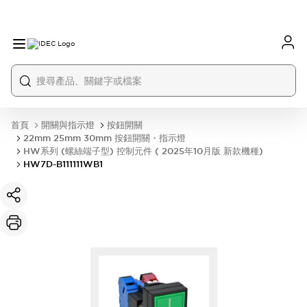
首頁
開關與指示燈
按鈕開關
22mm 25mm 30mm 按鈕開關・指示燈
HW系列 (螺絲端子型) 控制元件 ( 2025年10月版 新款機種)
HW7D-B111111WB1