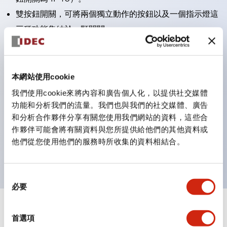
雙按鈕開關，可將兩個獨立動作的按鈕以及一個指示燈這
三種功能集結於一顆開關。
完整支援全球各地需求的多種電壓規格。
一顆 LED 燈泡即可呈現六種顏色（LSRD 燈泡）。以往
需分色管理的 LED 燈泡，如今可用單一顆燈泡呈現多種
本網站使用cookie
顏色。
我們使用cookie來將內容和廣告個人化，以提供社交媒體
支援色彩通用設計（CUD）：可清楚辨識正方平頭形指
功能和分析我們的流量。我們也與我們的社交媒體、廣告
和分析合作夥伴分享有關您使用我們網站的資料，這些合
示燈的亮燈/熄燈狀態，以及點燈時的顏色識別。
作夥伴可能會將有關資料與您所提供給他們的其他資料或
符合 ISO 3864-4 安全色規範：在危險或緊急狀況下，
他們從您使用他們的服務時所收集的資料相結合。
顏色表現更明確鮮明，便於更多人識別。
同
必要
意
選
+
規格
擇
顯示全部
首選項