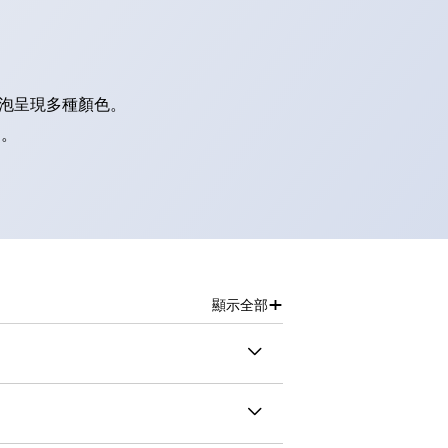
燈泡呈現多種顏色。
別。
+
顯示全部