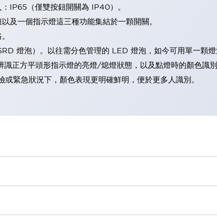
IP65（僅雙按鈕開關為 IP40）。
鈕以及一個指示燈這三種功能集結於一顆開關。
格。
LSRD 燈泡）。以往需分色管理的 LED 燈泡，如今可用單一顆
辨識正方平頭形指示燈的亮燈/熄燈狀態，以及點燈時的顏色識
範：在危險或緊急狀況下，顏色表現更明確鮮明，便於更多人識別。