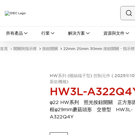
所有產品
所有產品
行業
解決方案
資源與文件
開關與指示燈
按鈕開關
首頁
開關與指示燈
按鈕開關
22mm 25mm 30mm 按鈕開關・指示燈
指示燈和蜂鳴器
瀏覽全部
安全與防爆
安全設備
防爆設備
HW系列 (螺絲端子型) 控制元件 ( 2025年1
瀏覽全部
新款機種)
HW3L-A322Q4
盤櫃
繼電器·計時器
φ22 HW系列 照光按鈕開關 正方形
電源供應器
框φ29mm蘑菇頭形 交替型 HW3L-
回路保護器
A322Q4Y
LED照明裝置
端子台
瀏覽全部
自動化