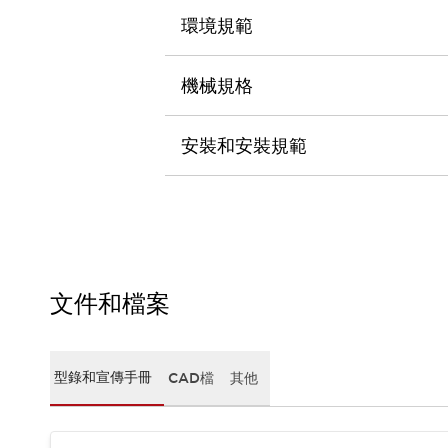
CAD檔
環境規範
型錄和宣傳手冊
影片專區
選型系統
機械規格
軟體下載
邏輯模擬器
安裝和安裝規範
產品資安通知
最新消息
新聞中心
活動
促銷活動
部落格
支援
文件和檔案
聯絡我們
服務據點
產品變更/停產通知
RoHS指令對應
型錄和宣傳手冊
CAD檔
其他
認證與標準