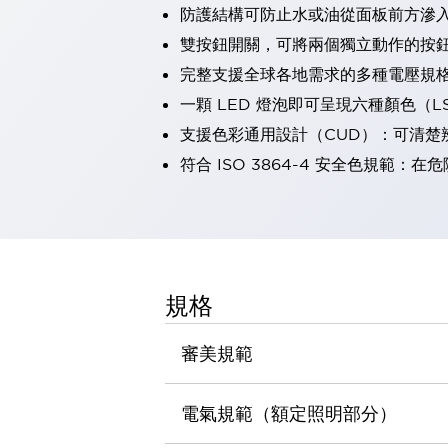
防護結構可防止水或油從面板前方滲入：
瀏覽全部
機器人
雙按鈕開關，可將兩個獨立動作的按
使人機協作更安全、更高效
完整支援全球各地需求的多種電壓規
發揮協作機器人潛力的安全措施
瀏覽全部
一顆 LED 燈泡即可呈現六種顏色（
半導體
支援色彩通用設計（CUD）：可清楚
提高半導體製造裝置設計自由度的方法
瞬間完成開關的更換，避免停機時間拉長
符合 ISO 3864-4 安全色規
充分對應安全標準
瀏覽全部
瀏覽全部
解決方案
IIoT（工業物聯網）
去面板化
RFID 認證
規格
安全及其未來
安全及其未來 | 解決⽅案
審美規範
瀏覽全部
從基礎了解安全元件
瀏覽全部
電氣規範（額定照明部分）
資源與文件