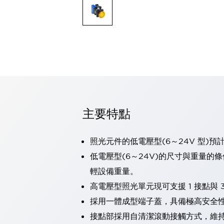
可程式控制器
可程式人機介面
工業乙太網路設備
瀏覽全部
自動識別
自動識別
感測器
瀏覽全部
行業
汽車
主要特點
工業機器人的潛在風險，從第三者角度徹底驗證
減少安全柵內的人身事故
兼顧良好的視認性及減少維修工時
照光元件的低電壓型(6～24V 型)預
最適合小型裝置的安全對策
瀏覽全部
低電壓型(6～24V)的尺寸與重量的
工具機
輕設備重量。
降低機床成本的技巧簡單的讓人意外
尋找讓機床更小型化的可能性
高電壓型照光單元現可支援 1 接點與 3
從外觀設計的觀點提升機床的附加價值
採用一體成型端子蓋，具備極高安全
預防導致機器故障的「瞬停」
接點部採用自清潔滾動接觸方式，維
3位置促動開關確保綜合加工中心機的安全性