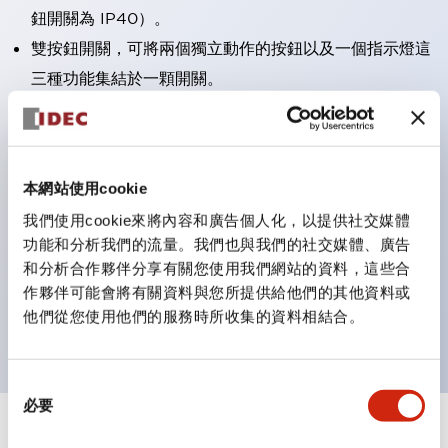
鈕開關為 IP40）。
雙按鈕開關，可將兩個獨立動作的按鈕以及一個指示燈這
三種功能集結於一顆開關。
完整支援全球各地需求的多種電壓規格。
一顆 LED 燈泡即可呈現六種顏色（LSRD 燈泡）。以往
需分色管理的 LED 燈泡，如今可用單一顆燈泡呈現多種
本網站使用cookie
顏色。
我們使用cookie來將內容和廣告個人化，以提供社交媒體
支援色彩通用設計（CUD）：可清楚辨識正方平頭形指
功能和分析我們的流量。我們也與我們的社交媒體、廣告
示燈的亮燈/熄燈狀態，以及點燈時的顏色識別。
和分析合作夥伴分享有關您使用我們網站的資料，這些合
符合 ISO 3864-4 安全色規範：在危險或緊急狀況下，
作夥伴可能會將有關資料與您所提供給他們的其他資料或
他們從您使用他們的服務時所收集的資料相結合。
顏色表現更明確鮮明，便於更多人識別。
同
必要
意
選
+
規格
顯示全部