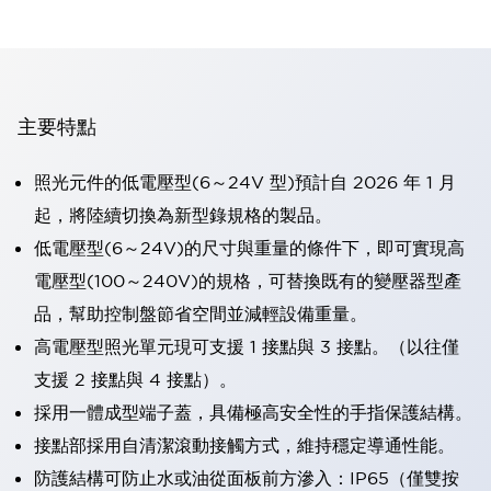
主要特點
照光元件的低電壓型(6～24V 型)預計自 2026 年 1 月
起，將陸續切換為新型錄規格的製品。
低電壓型(6～24V)的尺寸與重量的條件下，即可實現高
電壓型(100～240V)的規格，可替換既有的變壓器型產
品，幫助控制盤節省空間並減輕設備重量。
高電壓型照光單元現可支援 1 接點與 3 接點。（以往僅
支援 2 接點與 4 接點）。
採用一體成型端子蓋，具備極高安全性的手指保護結構。
接點部採用自清潔滾動接觸方式，維持穩定導通性能。
防護結構可防止水或油從面板前方滲入：IP65（僅雙按