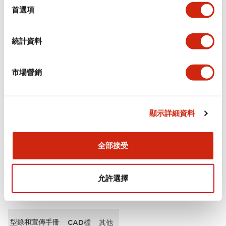
擇
首選項
審美規範
統計資料
電氣規範（額定照明部分）
市場營銷
環境規範
機械規格
顯示詳細資料
安裝和安裝規範
全部接受
允許選擇
文件和檔案
型錄和宣傳手冊
CAD檔
其他