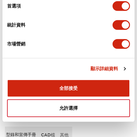
擇
首選項
審美規範
統計資料
電氣規範（額定照明部分）
市場營銷
環境規範
機械規格
顯示詳細資料
安裝和安裝規範
全部接受
允許選擇
文件和檔案
型錄和宣傳手冊
CAD檔
其他