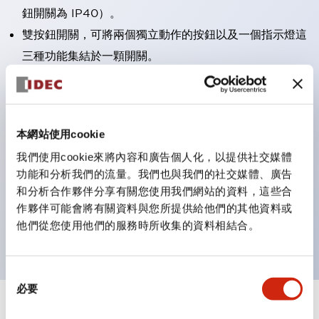
鈕開關為 IP40）。
雙按鈕開關，可將兩個獨立動作的按鈕以及一個指示燈這
三種功能集結於一顆開關。
完整支援全球各地需求的多種電壓規格。
一顆 LED 燈泡即可呈現六種顏色（LSRD 燈泡）。以往
需分色管理的 LED 燈泡，如今可用單一顆燈泡呈現多種
本網站使用cookie
顏色。
我們使用cookie來將內容和廣告個人化，以提供社交媒體
支援色彩通用設計（CUD）：可清楚辨識正方平頭形指
功能和分析我們的流量。我們也與我們的社交媒體、廣告
示燈的亮燈/熄燈狀態，以及點燈時的顏色識別。
和分析合作夥伴分享有關您使用我們網站的資料，這些合
符合 ISO 3864-4 安全色規範：在危險或緊急狀況下，
作夥伴可能會將有關資料與您所提供給他們的其他資料或
他們從您使用他們的服務時所收集的資料相結合。
顏色表現更明確鮮明，便於更多人識別。
同
必要
意
選
+
規格
顯示全部