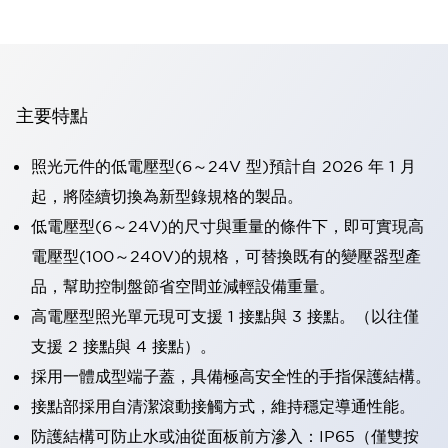
主要特點
照光元件的低電壓型(6～24V 型)預計自 2026 年 1 月
起，將陸續切換為新型錄規格的製品。
低電壓型(6～24V)的尺寸與重量的條件下，即可實現高
電壓型(100～240V)的規格，可替換既有的變壓器型產
品，幫助控制盤節省空間並減輕設備重量。
高電壓型照光單元現可支援 1 接點與 3 接點。（以往僅
支援 2 接點與 4 接點）。
採用一體成型端子蓋，具備極高安全性的手指保護結構。
接點部採用自清潔滾動接觸方式，維持穩定導通性能。
防護結構可防止水或油從面板前方滲入：IP65（僅雙按