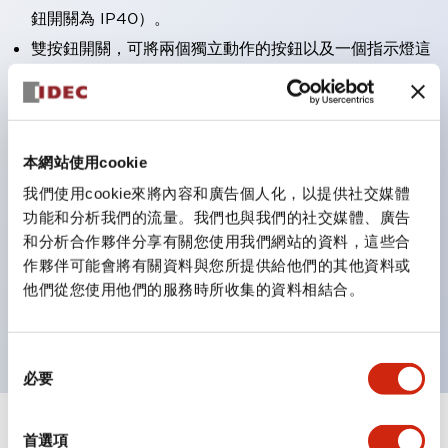
鈕開關為 IP40）。
雙按鈕開關，可將兩個獨立動作的按鈕以及一個指示燈這
三種功能集結於一顆開關。
完整支援全球各地需求的多種電壓規格。
一顆 LED 燈泡即可呈現六種顏色（LSRD 燈泡）。以往
本網站使用cookie
需分色管理的 LED 燈泡，如今可用單一顆燈泡呈現多種
我們使用cookie來將內容和廣告個人化，以提供社交媒體
顏色。
功能和分析我們的流量。我們也與我們的社交媒體、廣告
支援色彩通用設計（CUD）：可清楚辨識正方平頭形指
和分析合作夥伴分享有關您使用我們網站的資料，這些合
示燈的亮燈/熄燈狀態，以及點燈時的顏色識別。
作夥伴可能會將有關資料與您所提供給他們的其他資料或
符合 ISO 3864-4 安全色規範：在危險或緊急狀況下，
他們從您使用他們的服務時所收集的資料相結合。
顏色表現更明確鮮明，便於更多人識別。
同
必要
意
選
擇
+
規格
首選項
顯示全部