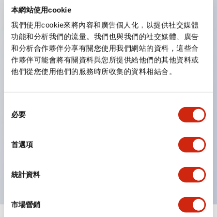
防護結構可防止水或油從面板前方滲入：IP65（僅雙按
本網站使用cookie
鈕開關為 IP40）。
我們使用cookie來將內容和廣告個人化，以提供社交媒體
功能和分析我們的流量。我們也與我們的社交媒體、廣告
雙按鈕開關，可將兩個獨立動作的按鈕以及一個指示燈這
和分析合作夥伴分享有關您使用我們網站的資料，這些合
三種功能集結於一顆開關。
作夥伴可能會將有關資料與您所提供給他們的其他資料或
完整支援全球各地需求的多種電壓規格。
他們從您使用他們的服務時所收集的資料相結合。
一顆 LED 燈泡即可呈現六種顏色（LSRD 燈泡）。以往
需分色管理的 LED 燈泡，如今可用單一顆燈泡呈現多種
同
顏色。
必要
意
支援色彩通用設計（CUD）：可清楚辨識正方平頭形指
選
示燈的亮燈/熄燈狀態，以及點燈時的顏色識別。
擇
首選項
符合 ISO 3864-4 安全色規範：在危險或緊急狀況下，
顏色表現更明確鮮明，便於更多人識別。
統計資料
市場營銷