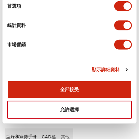
擇
首選項
審美規範
統計資料
電氣規範（額定照明部分）
市場營銷
環境規範
機械規格
顯示詳細資料
安裝和安裝規範
全部接受
允許選擇
文件和檔案
型錄和宣傳手冊
CAD檔
其他