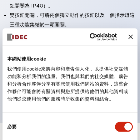
鈕開關為 IP40）。
雙按鈕開關，可將兩個獨立動作的按鈕以及一個指示燈這
三種功能集結於一顆開關。
完整支援全球各地需求的多種電壓規格。
一顆 LED 燈泡即可呈現六種顏色（LSRD 燈泡）。以往
需分色管理的 LED 燈泡，如今可用單一顆燈泡呈現多種
本網站使用cookie
顏色。
我們使用cookie來將內容和廣告個人化，以提供社交媒體
支援色彩通用設計（CUD）：可清楚辨識正方平頭形指
功能和分析我們的流量。我們也與我們的社交媒體、廣告
示燈的亮燈/熄燈狀態，以及點燈時的顏色識別。
和分析合作夥伴分享有關您使用我們網站的資料，這些合
符合 ISO 3864-4 安全色規範：在危險或緊急狀況下，
作夥伴可能會將有關資料與您所提供給他們的其他資料或
他們從您使用他們的服務時所收集的資料相結合。
顏色表現更明確鮮明，便於更多人識別。
同
必要
意
選
+
規格
顯示全部