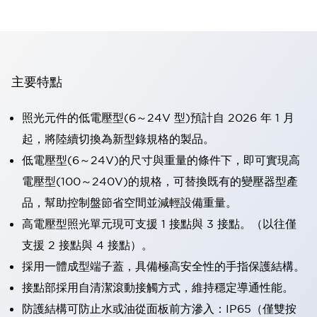
主要特點
照光元件的低電壓型(6～24V 型)預計自 2026 年 1 月
起，將陸續切換為新型錄規格的製品。
低電壓型(6～24V)的尺寸與重量的條件下，即可實現高
電壓型(100～240V)的規格，可替換既有的變壓器型產
品，幫助控制盤節省空間並減輕設備重量。
高電壓型照光單元現可支援 1 接點與 3 接點。（以往僅
支援 2 接點與 4 接點）。
採用一體成型端子蓋，具備極高安全性的手指保護結構。
接點部採用自清潔滾動接觸方式，維持穩定導通性能。
防護結構可防止水或油從面板前方滲入：IP65（僅雙按