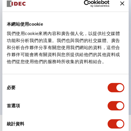
鈕開關為 IP40）。
雙按鈕開關，可將兩個獨立動作的按鈕以及一個指示燈這
三種功能集結於一顆開關。
本網站使用cookie
完整支援全球各地需求的多種電壓規格。
我們使用cookie來將內容和廣告個人化，以提供社交媒體
一顆 LED 燈泡即可呈現六種顏色（LSRD 燈泡）。以往
功能和分析我們的流量。我們也與我們的社交媒體、廣告
和分析合作夥伴分享有關您使用我們網站的資料，這些合
需分色管理的 LED 燈泡，如今可用單一顆燈泡呈現多種
作夥伴可能會將有關資料與您所提供給他們的其他資料或
顏色。
他們從您使用他們的服務時所收集的資料相結合。
支援色彩通用設計（CUD）：可清楚辨識正方平頭形指
示燈的亮燈/熄燈狀態，以及點燈時的顏色識別。
同
符合 ISO 3864-4 安全色規範：在危險或緊急狀況下，
必要
意
顏色表現更明確鮮明，便於更多人識別。
選
擇
首選項
統計資料
+
規格
顯示全部