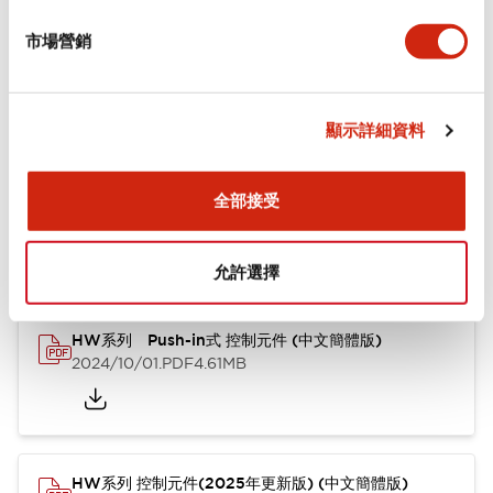
市場營銷
功能規格
顯示詳細資料
文件和檔案
全部接受
型錄和宣傳手冊
認證與標準
其他
允許選擇
HW系列 Push-in式 控制元件 (中文簡體版)
2024/10/01
.PDF
4.61MB
HW系列 控制元件(2025年更新版) (中文簡體版)