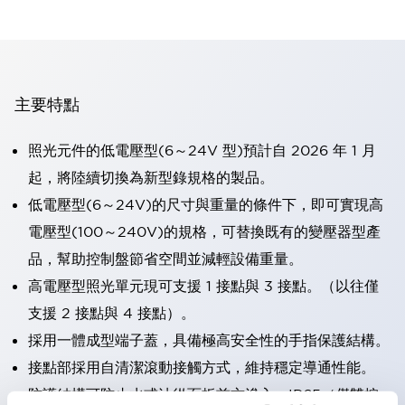
主要特點
照光元件的低電壓型(6～24V 型)預計自 2026 年 1 月
起，將陸續切換為新型錄規格的製品。
低電壓型(6～24V)的尺寸與重量的條件下，即可實現高
電壓型(100～240V)的規格，可替換既有的變壓器型產
品，幫助控制盤節省空間並減輕設備重量。
高電壓型照光單元現可支援 1 接點與 3 接點。（以往僅
支援 2 接點與 4 接點）。
採用一體成型端子蓋，具備極高安全性的手指保護結構。
接點部採用自清潔滾動接觸方式，維持穩定導通性能。
防護結構可防止水或油從面板前方滲入：IP65（僅雙按