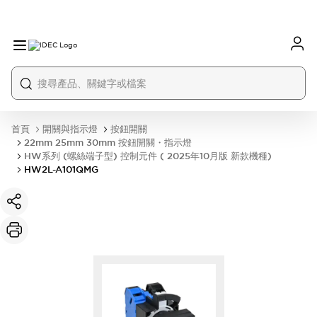
首頁
開關與指示燈
按鈕開關
22mm 25mm 30mm 按鈕開關・指示燈
HW系列 (螺絲端子型) 控制元件 ( 2025年10月版 新款機種)
HW2L-A101QMG