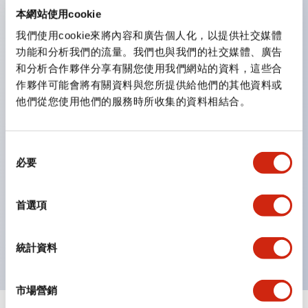
防護結構可防止水或油從面板前方滲入：IP65（僅雙按
本網站使用cookie
鈕開關為 IP40）。
我們使用cookie來將內容和廣告個人化，以提供社交媒體
功能和分析我們的流量。我們也與我們的社交媒體、廣告
雙按鈕開關，可將兩個獨立動作的按鈕以及一個指示燈這
和分析合作夥伴分享有關您使用我們網站的資料，這些合
三種功能集結於一顆開關。
作夥伴可能會將有關資料與您所提供給他們的其他資料或
完整支援全球各地需求的多種電壓規格。
他們從您使用他們的服務時所收集的資料相結合。
一顆 LED 燈泡即可呈現六種顏色（LSRD 燈泡）。以往
需分色管理的 LED 燈泡，如今可用單一顆燈泡呈現多種
同
顏色。
必要
意
支援色彩通用設計（CUD）：可清楚辨識正方平頭形指
選
示燈的亮燈/熄燈狀態，以及點燈時的顏色識別。
擇
首選項
符合 ISO 3864-4 安全色規範：在危險或緊急狀況下，
顏色表現更明確鮮明，便於更多人識別。
統計資料
市場營銷