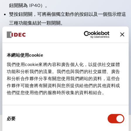
鈕開關為 IP40）。
雙按鈕開關，可將兩個獨立動作的按鈕以及一個指示燈這
三種功能集結於一顆開關。
完整支援全球各地需求的多種電壓規格。
一顆 LED 燈泡即可呈現六種顏色（LSRD 燈泡）。以往
需分色管理的 LED 燈泡，如今可用單一顆燈泡呈現多種
本網站使用cookie
顏色。
我們使用cookie來將內容和廣告個人化，以提供社交媒體
支援色彩通用設計（CUD）：可清楚辨識正方平頭形指
功能和分析我們的流量。我們也與我們的社交媒體、廣告
示燈的亮燈/熄燈狀態，以及點燈時的顏色識別。
和分析合作夥伴分享有關您使用我們網站的資料，這些合
符合 ISO 3864-4 安全色規範：在危險或緊急狀況下，
作夥伴可能會將有關資料與您所提供給他們的其他資料或
他們從您使用他們的服務時所收集的資料相結合。
顏色表現更明確鮮明，便於更多人識別。
同
必要
意
選
+
規格
顯示全部