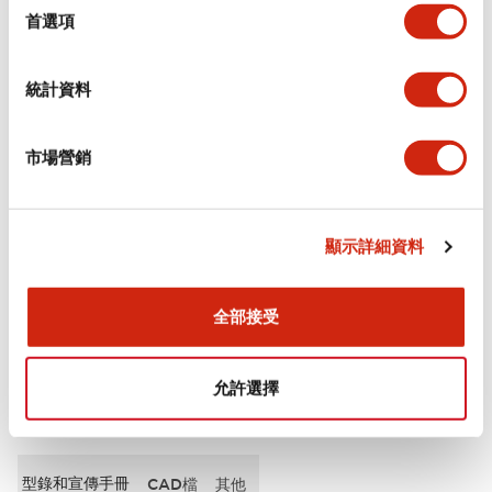
擇
首選項
審美規範
統計資料
電氣規範（額定照明部分）
市場營銷
環境規範
機械規格
顯示詳細資料
安裝和安裝規範
全部接受
允許選擇
文件和檔案
型錄和宣傳手冊
CAD檔
其他