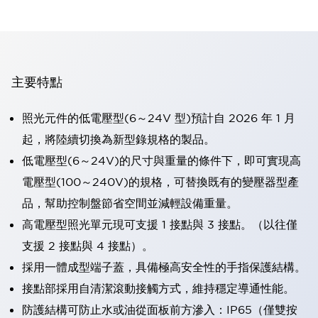
主要特點
照光元件的低電壓型(6～24V 型)預計自 2026 年 1 月
起，將陸續切換為新型錄規格的製品。
低電壓型(6～24V)的尺寸與重量的條件下，即可實現高
電壓型(100～240V)的規格，可替換既有的變壓器型產
品，幫助控制盤節省空間並減輕設備重量。
高電壓型照光單元現可支援 1 接點與 3 接點。（以往僅
支援 2 接點與 4 接點）。
採用一體成型端子蓋，具備極高安全性的手指保護結構。
接點部採用自清潔滾動接觸方式，維持穩定導通性能。
防護結構可防止水或油從面板前方滲入：IP65（僅雙按