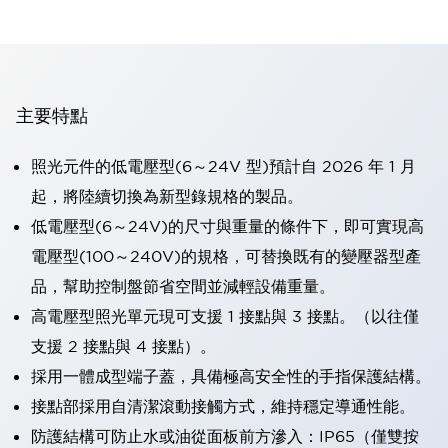
主要特點
照光元件的低電壓型(6～24V 型)預計自 2026 年 1 月
起，將陸續切換為新型錄規格的製品。
低電壓型(6～24V)的尺寸與重量的條件下，即可實現高
電壓型(100～240V)的規格，可替換既有的變壓器型產
品，幫助控制盤節省空間並減輕設備重量。
高電壓型照光單元現可支援 1 接點與 3 接點。（以往僅
支援 2 接點與 4 接點）。
採用一體成型端子蓋，具備極高安全性的手指保護結構。
接點部採用自清潔滾動接觸方式，維持穩定導通性能。
防護結構可防止水或油從面板前方滲入：IP65（僅雙按