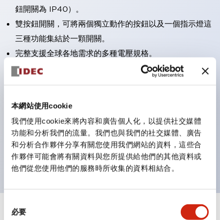
鈕開關為 IP40）。
雙按鈕開關，可將兩個獨立動作的按鈕以及一個指示燈這
三種功能集結於一顆開關。
完整支援全球各地需求的多種電壓規格。
一顆 LED 燈泡即可呈現六種顏色（LSRD 燈泡）。以往
需分色管理的 LED 燈泡，如今可用單一顆燈泡呈現多種
顏色。
本網站使用cookie
支援色彩通用設計（CUD）：可清楚辨識正方平頭形指
我們使用cookie來將內容和廣告個人化，以提供社交媒體
示燈的亮燈/熄燈狀態，以及點燈時的顏色識別。
功能和分析我們的流量。我們也與我們的社交媒體、廣告
符合 ISO 3864-4 安全色規範：在危險或緊急狀況下，
和分析合作夥伴分享有關您使用我們網站的資料，這些合
顏色表現更明確鮮明，便於更多人識別。
作夥伴可能會將有關資料與您所提供給他們的其他資料或
他們從您使用他們的服務時所收集的資料相結合。
同
必要
意
+
規格
顯示全部