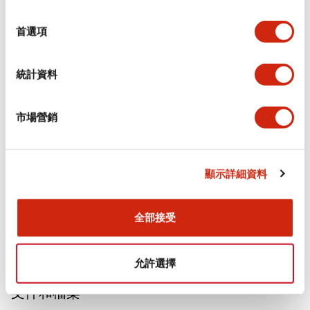
選
擇
審美規範
首選項
電氣規範（額定照明部分）
統計資料
環境規範
市場營銷
功能規格
機械規格
顯示詳細資料
安裝和安裝規範
全部接受
允許選擇
文件和檔案