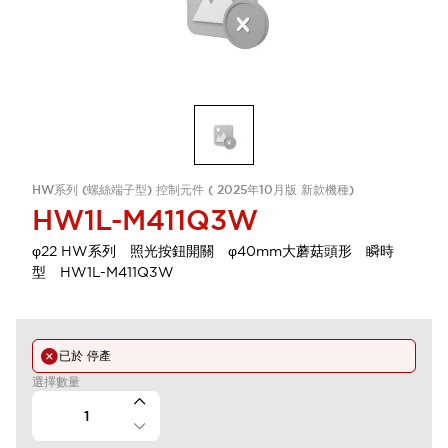
HW系列 (螺絲端子型) 控制元件 ( 2025年10月版 新款機種)
HW1L-M411Q3W
φ22 HW系列 照光按鈕開關 φ40mm大蘑菇頭形 瞬時
型 HW1L-M411Q3W
已於
停產
選擇數量