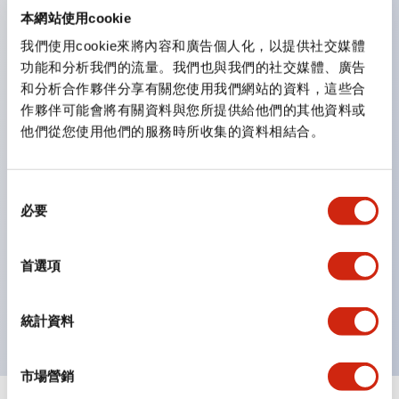
防護結構可防止水或油從面板前方滲入：IP65（僅雙按
本網站使用cookie
鈕開關為 IP40）。
我們使用cookie來將內容和廣告個人化，以提供社交媒體
功能和分析我們的流量。我們也與我們的社交媒體、廣告
雙按鈕開關，可將兩個獨立動作的按鈕以及一個指示燈這
和分析合作夥伴分享有關您使用我們網站的資料，這些合
三種功能集結於一顆開關。
作夥伴可能會將有關資料與您所提供給他們的其他資料或
完整支援全球各地需求的多種電壓規格。
他們從您使用他們的服務時所收集的資料相結合。
一顆 LED 燈泡即可呈現六種顏色（LSRD 燈泡）。以往
需分色管理的 LED 燈泡，如今可用單一顆燈泡呈現多種
同
顏色。
必要
意
支援色彩通用設計（CUD）：可清楚辨識正方平頭形指
選
示燈的亮燈/熄燈狀態，以及點燈時的顏色識別。
擇
首選項
符合 ISO 3864-4 安全色規範：在危險或緊急狀況下，
顏色表現更明確鮮明，便於更多人識別。
統計資料
市場營銷