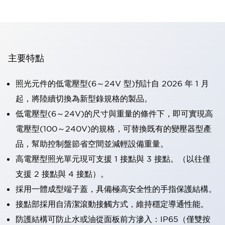
主要特點
照光元件的低電壓型(6～24V 型)預計自 2026 年 1 月
起，將陸續切換為新型錄規格的製品。
低電壓型(6～24V)的尺寸與重量的條件下，即可實現高
電壓型(100～240V)的規格，可替換既有的變壓器型產
品，幫助控制盤節省空間並減輕設備重量。
高電壓型照光單元現可支援 1 接點與 3 接點。（以往僅
支援 2 接點與 4 接點）。
採用一體成型端子蓋，具備極高安全性的手指保護結構。
接點部採用自清潔滾動接觸方式，維持穩定導通性能。
防護結構可防止水或油從面板前方滲入：IP65（僅雙按