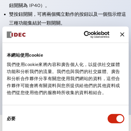
鈕開關為 IP40）。
雙按鈕開關，可將兩個獨立動作的按鈕以及一個指示燈這
三種功能集結於一顆開關。
完整支援全球各地需求的多種電壓規格。
一顆 LED 燈泡即可呈現六種顏色（LSRD 燈泡）。以往
需分色管理的 LED 燈泡，如今可用單一顆燈泡呈現多種
本網站使用cookie
顏色。
我們使用cookie來將內容和廣告個人化，以提供社交媒體
支援色彩通用設計（CUD）：可清楚辨識正方平頭形指
功能和分析我們的流量。我們也與我們的社交媒體、廣告
示燈的亮燈/熄燈狀態，以及點燈時的顏色識別。
和分析合作夥伴分享有關您使用我們網站的資料，這些合
符合 ISO 3864-4 安全色規範：在危險或緊急狀況下，
作夥伴可能會將有關資料與您所提供給他們的其他資料或
他們從您使用他們的服務時所收集的資料相結合。
顏色表現更明確鮮明，便於更多人識別。
同
必要
意
選
+
規格
顯示全部