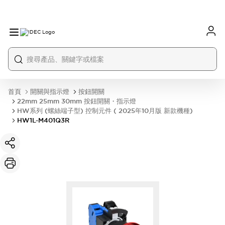
首頁
開關與指示燈
按鈕開關
22mm 25mm 30mm 按鈕開關・指示燈
HW系列 (螺絲端子型) 控制元件 ( 2025年10月版 新款機種)
HW1L-M401Q3R