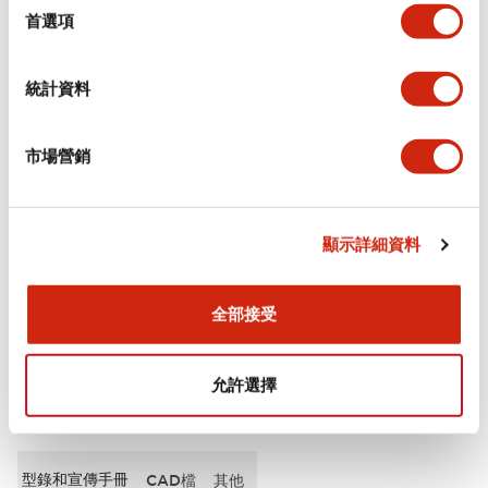
擇
首選項
審美規範
統計資料
電氣規範（額定照明部分）
市場營銷
環境規範
機械規格
顯示詳細資料
安裝和安裝規範
全部接受
允許選擇
文件和檔案
型錄和宣傳手冊
CAD檔
其他