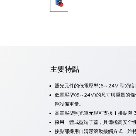
可程式控制器
可程式人機介面
工業乙太網路設備
瀏覽全部
自動識別
自動識別
感測器
瀏覽全部
行業
汽車
主要特點
工業機器人的潛在風險，從第三者角度徹底驗證
減少安全柵內的人身事故
兼顧良好的視認性及減少維修工時
照光元件的低電壓型(6～24V 型)預
最適合小型裝置的安全對策
瀏覽全部
低電壓型(6～24V)的尺寸與重量的
工具機
輕設備重量。
降低機床成本的技巧簡單的讓人意外
尋找讓機床更小型化的可能性
高電壓型照光單元現可支援 1 接點與 3
從外觀設計的觀點提升機床的附加價值
採用一體成型端子蓋，具備極高安全
預防導致機器故障的「瞬停」
接點部採用自清潔滾動接觸方式，維
3位置促動開關確保綜合加工中心機的安全性