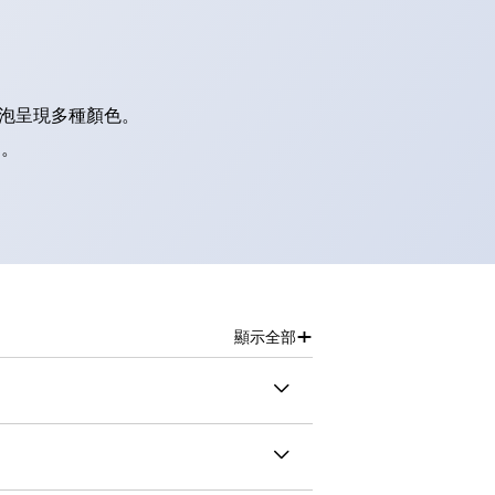
燈泡呈現多種顏色。
別。
+
顯示全部