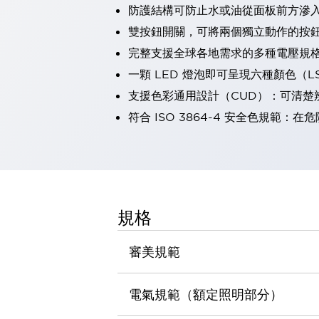
防護結構可防止水或油從面板前方滲入：
瀏覽全部
機器人
雙按鈕開關，可將兩個獨立動作的按
使人機協作更安全、更高效
完整支援全球各地需求的多種電壓規
發揮協作機器人潛力的安全措施
瀏覽全部
一顆 LED 燈泡即可呈現六種顏色（
半導體
支援色彩通用設計（CUD）：可清楚
提高半導體製造裝置設計自由度的方法
瞬間完成開關的更換，避免停機時間拉長
符合 ISO 3864-4 安全色規
充分對應安全標準
瀏覽全部
瀏覽全部
解決方案
IIoT（工業物聯網）
去面板化
RFID 認證
規格
安全及其未來
安全及其未來 | 解決⽅案
審美規範
瀏覽全部
從基礎了解安全元件
瀏覽全部
電氣規範（額定照明部分）
資源與文件