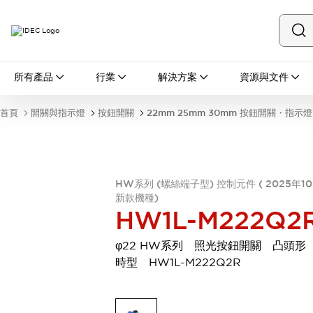
所有產品
所有產品
行業
解決方案
資源與文件
開關與指示燈
按鈕開關
首頁
開關與指示燈
按鈕開關
22mm 25mm 30mm 按鈕開關・指示燈
指示燈和蜂鳴器
瀏覽全部
安全與防爆
安全設備
防爆設備
HW系列 (螺絲端子型) 控制元件 ( 2025年1
瀏覽全部
新款機種)
盤櫃
HW1L-M222Q2
繼電器·計時器
電源供應器
φ22 HW系列 照光按鈕開關 凸頭形
回路保護器
時型 HW1L-M222Q2R
LED照明裝置
端子台
瀏覽全部
自動化