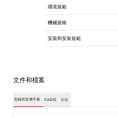
CAD檔
環境規範
型錄和宣傳手冊
影片專區
選型系統
機械規格
軟體下載
邏輯模擬器
安裝和安裝規範
產品資安通知
最新消息
新聞中心
活動
促銷活動
部落格
支援
文件和檔案
聯絡我們
服務據點
產品變更/停產通知
RoHS指令對應
型錄和宣傳手冊
CAD檔
其他
認證與標準