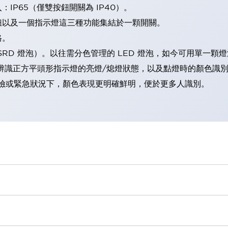
IP65（僅雙按鈕開關為 IP40）。
鈕以及一個指示燈這三種功能集結於一顆開關。
格。
LSRD 燈泡）。以往需分色管理的 LED 燈泡，如今可用單一顆
辨識正方平頭形指示燈的亮燈/熄燈狀態，以及點燈時的顏色識
範：在危險或緊急狀況下，顏色表現更明確鮮明，便於更多人識別。