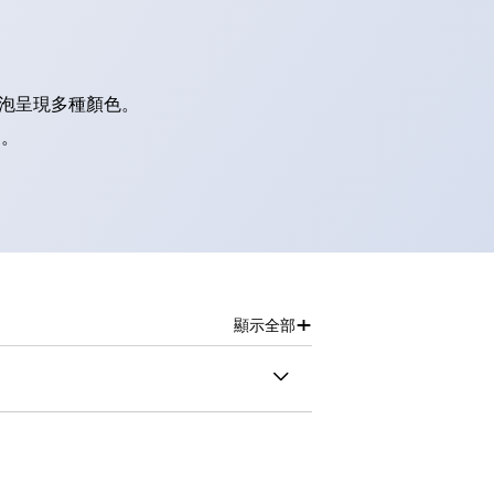
燈泡呈現多種顏色。
別。
+
顯示全部