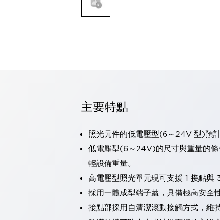
可程式控制器
可程式人機介面
工業乙太網路設備
瀏覽全部
自動識別
自動識別
感測器
瀏覽全部
行業
汽車
主要特點
工業機器人的潛在風險，從第三者角度徹底驗證
減少安全柵內的人身事故
照光元件的低電壓型(6～24V 型)預
兼顧良好的視認性及減少維修工時
最適合小型裝置的安全對策
瀏覽全部
低電壓型(6～24V)的尺寸與重量的
工具機
輕設備重量。
降低機床成本的技巧簡單的讓人意外
高電壓型照光單元現可支援 1 接點與 3
尋找讓機床更小型化的可能性
採用一體成型端子蓋，具備極高安全
從外觀設計的觀點提升機床的附加價值
預防導致機器故障的「瞬停」
接點部採用自清潔滾動接觸方式，維
3位置促動開關確保綜合加工中心機的安全性