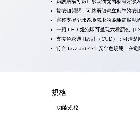
防護結構可防止水或油從面板前方滲入：
瀏覽全部
雙按鈕開關，可將兩個獨立動作的按
機器人
完整支援全球各地需求的多種電壓規
使人機協作更安全、更高效
發揮協作機器人潛力的安全措施
瀏覽全部
一顆 LED 燈泡即可呈現六種顏色（
半導體
支援色彩通用設計（CUD）：可清楚
提高半導體製造裝置設計自由度的方法
符合 ISO 3864-4 安全色規
瞬間完成開關的更換，避免停機時間拉長
充分對應安全標準
瀏覽全部
瀏覽全部
解決方案
IIoT（工業物聯網）
去面板化
RFID 認證
規格
安全及其未來
安全及其未來 | 解決⽅案
功能規格
瀏覽全部
從基礎了解安全元件
瀏覽全部
資源與文件