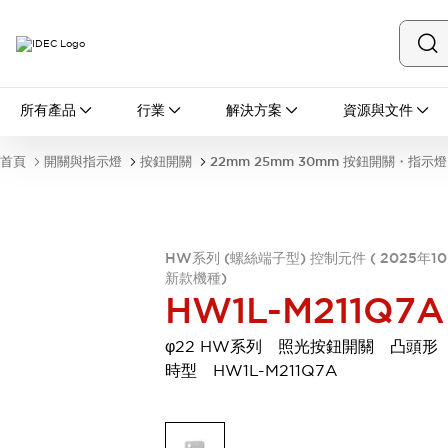
所有產品
所有產品
行業
解決方案
資源與文件
開關與指示燈
按鈕開關
首頁
開關與指示燈
按鈕開關
22mm 25mm 30mm 按鈕開關・指示燈
指示燈和蜂鳴器
瀏覽全部
安全與防爆
安全設備
防爆設備
HW系列 (螺絲端子型) 控制元件 ( 2025年1
瀏覽全部
新款機種)
盤櫃
HW1L-M211Q7A
繼電器·計時器
電源供應器
φ22 HW系列 照光按鈕開關 凸頭形
回路保護器
時型 HW1L-M211Q7A
LED照明裝置
端子台
瀏覽全部
自動化