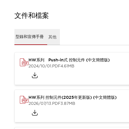
CAD檔
型錄和宣傳手冊
文件和檔案
影片專區
選型系統
軟體下載
邏輯模擬器
型錄和宣傳手冊
其他
產品資安通知
最新消息
新聞中心
HW系列 Push-in式 控制元件 (中文簡體版)
活動
2024/10/01
.PDF
4.61MB
促銷活動
部落格
支援
聯絡我們
服務據點
產品變更/停產通知
HW系列 控制元件(2025年更新版) (中文簡體版)
2026/07/13
.PDF
3.87MB
RoHS指令對應
認證與標準