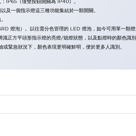
IP65（僅雙按鈕開關為 IP40）。
鈕以及一個指示燈這三種功能集結於一顆開關。
格。
LSRD 燈泡）。以往需分色管理的 LED 燈泡，如今可用單一顆
辨識正方平頭形指示燈的亮燈/熄燈狀態，以及點燈時的顏色識
範：在危險或緊急狀況下，顏色表現更明確鮮明，便於更多人識別。