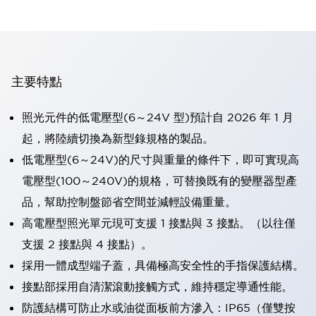
主要特點
照光元件的低電壓型(6～24V 型)預計自 2026 年 1 月
起，將陸續切換為新型錄規格的製品。
低電壓型(6～24V)的尺寸與重量的條件下，即可實現高
電壓型(100～240V)的規格，可替換既有的變壓器型產
品，幫助控制盤節省空間並減輕設備重量。
高電壓型照光單元現可支援 1 接點與 3 接點。（以往僅
支援 2 接點與 4 接點）。
採用一體成型端子蓋，具備極高安全性的手指保護結構。
接點部採用自清潔滾動接觸方式，維持穩定導通性能。
防護結構可防止水或油從面板前方滲入：IP65（僅雙按