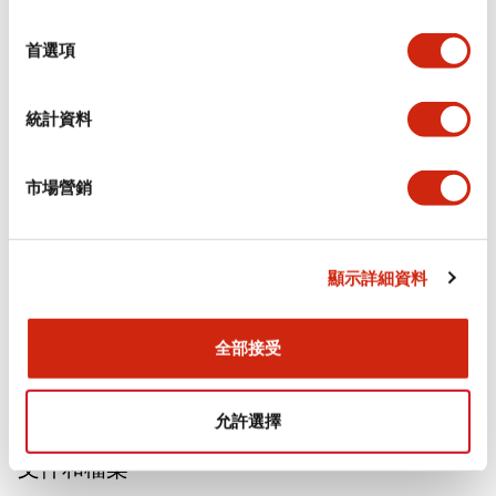
選
擇
審美規範
首選項
電氣規範（額定照明部分）
統計資料
環境規範
市場營銷
功能規格
機械規格
顯示詳細資料
安裝和安裝規範
全部接受
允許選擇
文件和檔案