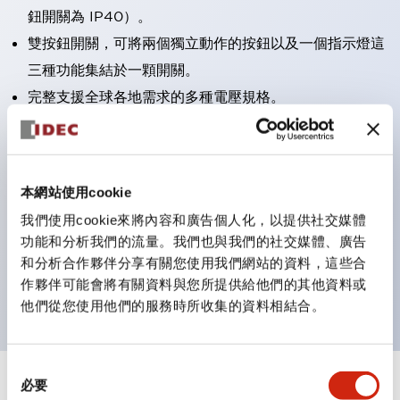
鈕開關為 IP40）。
雙按鈕開關，可將兩個獨立動作的按鈕以及一個指示燈這
三種功能集結於一顆開關。
完整支援全球各地需求的多種電壓規格。
一顆 LED 燈泡即可呈現六種顏色（LSRD 燈泡）。以往
需分色管理的 LED 燈泡，如今可用單一顆燈泡呈現多種
顏色。
本網站使用cookie
支援色彩通用設計（CUD）：可清楚辨識正方平頭形指
我們使用cookie來將內容和廣告個人化，以提供社交媒體
示燈的亮燈/熄燈狀態，以及點燈時的顏色識別。
功能和分析我們的流量。我們也與我們的社交媒體、廣告
符合 ISO 3864-4 安全色規範：在危險或緊急狀況下，
和分析合作夥伴分享有關您使用我們網站的資料，這些合
顏色表現更明確鮮明，便於更多人識別。
作夥伴可能會將有關資料與您所提供給他們的其他資料或
他們從您使用他們的服務時所收集的資料相結合。
同
必要
意
+
規格
顯示全部