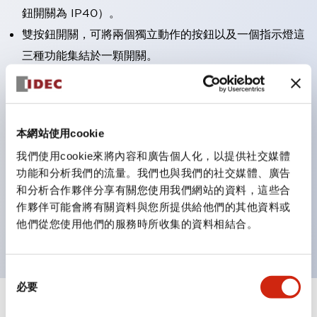
鈕開關為 IP40）。
雙按鈕開關，可將兩個獨立動作的按鈕以及一個指示燈這
三種功能集結於一顆開關。
完整支援全球各地需求的多種電壓規格。
一顆 LED 燈泡即可呈現六種顏色（LSRD 燈泡）。以往
需分色管理的 LED 燈泡，如今可用單一顆燈泡呈現多種
本網站使用cookie
顏色。
我們使用cookie來將內容和廣告個人化，以提供社交媒體
支援色彩通用設計（CUD）：可清楚辨識正方平頭形指
功能和分析我們的流量。我們也與我們的社交媒體、廣告
示燈的亮燈/熄燈狀態，以及點燈時的顏色識別。
和分析合作夥伴分享有關您使用我們網站的資料，這些合
符合 ISO 3864-4 安全色規範：在危險或緊急狀況下，
作夥伴可能會將有關資料與您所提供給他們的其他資料或
他們從您使用他們的服務時所收集的資料相結合。
顏色表現更明確鮮明，便於更多人識別。
同
必要
意
選
+
規格
顯示全部