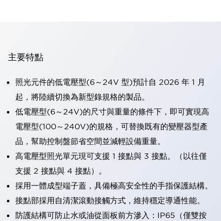
主要特點
照光元件的低電壓型(6～24V 型)預計自 2026 年 1 月
起，將陸續切換為新型錄規格的製品。
低電壓型(6～24V)的尺寸與重量的條件下，即可實現高
電壓型(100～240V)的規格，可替換既有的變壓器型產
品，幫助控制盤節省空間並減輕設備重量。
高電壓型照光單元現可支援 1 接點與 3 接點。（以往僅
支援 2 接點與 4 接點）。
採用一體成型端子蓋，具備極高安全性的手指保護結構。
接點部採用自清潔滾動接觸方式，維持穩定導通性能。
防護結構可防止水或油從面板前方滲入：IP65（僅雙按