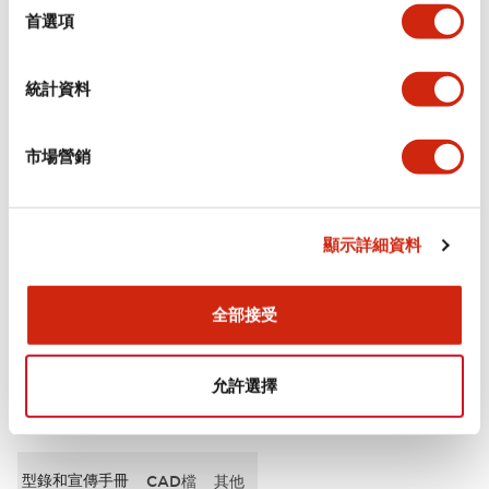
擇
首選項
審美規範
統計資料
電氣規範（額定照明部分）
市場營銷
環境規範
機械規格
顯示詳細資料
安裝和安裝規範
全部接受
允許選擇
文件和檔案
型錄和宣傳手冊
CAD檔
其他