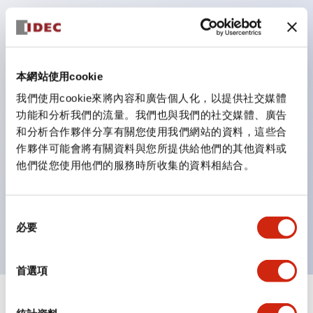
鈕開關為 IP40）。
雙按鈕開關，可將兩個獨立動作的按鈕以及一個指示燈這
三種功能集結於一顆開關。
完整支援全球各地需求的多種電壓規格。
本網站使用cookie
一顆 LED 燈泡即可呈現六種顏色（LSRD 燈泡）。以往
我們使用cookie來將內容和廣告個人化，以提供社交媒體
功能和分析我們的流量。我們也與我們的社交媒體、廣告
需分色管理的 LED 燈泡，如今可用單一顆燈泡呈現多種
和分析合作夥伴分享有關您使用我們網站的資料，這些合
顏色。
作夥伴可能會將有關資料與您所提供給他們的其他資料或
支援色彩通用設計（CUD）：可清楚辨識正方平頭形指
他們從您使用他們的服務時所收集的資料相結合。
示燈的亮燈/熄燈狀態，以及點燈時的顏色識別。
符合 ISO 3864-4 安全色規範：在危險或緊急狀況下，
同
顏色表現更明確鮮明，便於更多人識別。
必要
意
選
擇
首選項
+
規格
顯示全部