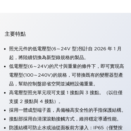
主要特點
照光元件的低電壓型(6～24V 型)預計自 2026 年 1 月
起，將陸續切換為新型錄規格的製品。
低電壓型(6～24V)的尺寸與重量的條件下，即可實現高
電壓型(100～240V)的規格，可替換既有的變壓器型產
品，幫助控制盤節省空間並減輕設備重量。
高電壓型照光單元現可支援 1 接點與 3 接點。（以往僅
支援 2 接點與 4 接點）。
採用一體成型端子蓋，具備極高安全性的手指保護結構。
接點部採用自清潔滾動接觸方式，維持穩定導通性能。
防護結構可防止水或油從面板前方滲入：IP65（僅雙按