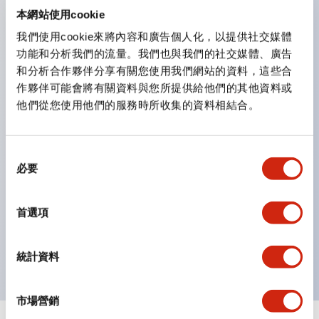
防護結構可防止水或油從面板前方滲入：IP65（僅雙按
本網站使用cookie
鈕開關為 IP40）。
我們使用cookie來將內容和廣告個人化，以提供社交媒體
功能和分析我們的流量。我們也與我們的社交媒體、廣告
雙按鈕開關，可將兩個獨立動作的按鈕以及一個指示燈這
和分析合作夥伴分享有關您使用我們網站的資料，這些合
三種功能集結於一顆開關。
作夥伴可能會將有關資料與您所提供給他們的其他資料或
完整支援全球各地需求的多種電壓規格。
他們從您使用他們的服務時所收集的資料相結合。
一顆 LED 燈泡即可呈現六種顏色（LSRD 燈泡）。以往
需分色管理的 LED 燈泡，如今可用單一顆燈泡呈現多種
同
顏色。
必要
意
支援色彩通用設計（CUD）：可清楚辨識正方平頭形指
選
示燈的亮燈/熄燈狀態，以及點燈時的顏色識別。
擇
首選項
符合 ISO 3864-4 安全色規範：在危險或緊急狀況下，
顏色表現更明確鮮明，便於更多人識別。
統計資料
市場營銷