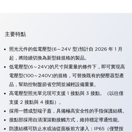
主要特點
照光元件的低電壓型(6～24V 型)預計自 2026 年 1 月
起，將陸續切換為新型錄規格的製品。
低電壓型(6～24V)的尺寸與重量的條件下，即可實現高
電壓型(100～240V)的規格，可替換既有的變壓器型產
品，幫助控制盤節省空間並減輕設備重量。
高電壓型照光單元現可支援 1 接點與 3 接點。（以往僅
支援 2 接點與 4 接點）。
採用一體成型端子蓋，具備極高安全性的手指保護結構。
接點部採用自清潔滾動接觸方式，維持穩定導通性能。
防護結構可防止水或油從面板前方滲入：IP65（僅雙按