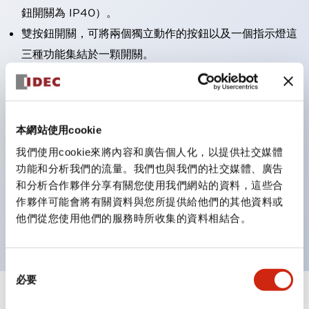
鈕開關為 IP40）。
雙按鈕開關，可將兩個獨立動作的按鈕以及一個指示燈這
三種功能集結於一顆開關。
完整支援全球各地需求的多種電壓規格。
一顆 LED 燈泡即可呈現六種顏色（LSRD 燈泡）。以往
需分色管理的 LED 燈泡，如今可用單一顆燈泡呈現多種
本網站使用cookie
顏色。
我們使用cookie來將內容和廣告個人化，以提供社交媒體
支援色彩通用設計（CUD）：可清楚辨識正方平頭形指
功能和分析我們的流量。我們也與我們的社交媒體、廣告
示燈的亮燈/熄燈狀態，以及點燈時的顏色識別。
和分析合作夥伴分享有關您使用我們網站的資料，這些合
符合 ISO 3864-4 安全色規範：在危險或緊急狀況下，
作夥伴可能會將有關資料與您所提供給他們的其他資料或
他們從您使用他們的服務時所收集的資料相結合。
顏色表現更明確鮮明，便於更多人識別。
同
必要
意
選
+
規格
顯示全部