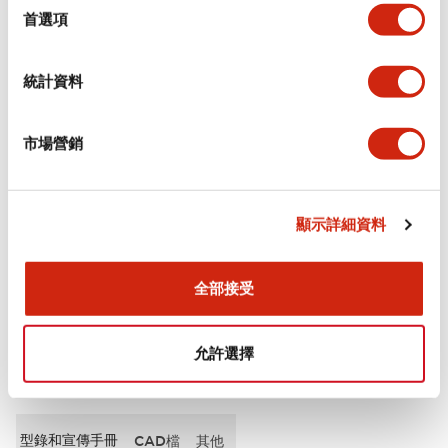
擇
首選項
審美規範
統計資料
電氣規範（額定照明部分）
市場營銷
環境規範
機械規格
顯示詳細資料
安裝和安裝規範
全部接受
允許選擇
文件和檔案
型錄和宣傳手冊
CAD檔
其他