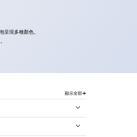
燈泡呈現多種顏色。
別。
+
顯示全部