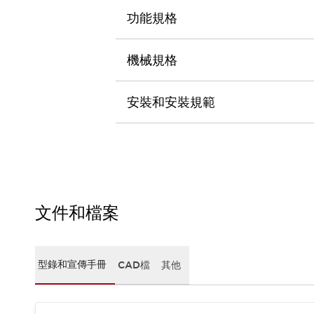
CAD檔
功能規格
型錄和宣傳手冊
影片專區
選型系統
機械規格
軟體下載
邏輯模擬器
安裝和安裝規範
產品資安通知
最新消息
新聞中心
活動
促銷活動
部落格
支援
文件和檔案
聯絡我們
服務據點
產品變更/停產通知
RoHS指令對應
型錄和宣傳手冊
CAD檔
其他
認證與標準