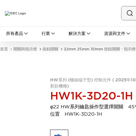
所有產品
所有產品
行業
解決方案
資源與文件
開關與指示燈
按鈕開關
首頁
開關與指示燈
按鈕開關
22mm 25mm 30mm 按鈕開關・指示燈
指示燈和蜂鳴器
瀏覽全部
安全與防爆
安全設備
防爆設備
HW系列 (螺絲端子型) 控制元件 ( 2025年1
瀏覽全部
新款機種)
盤櫃
HW1K-3D20-1H
繼電器·計時器
電源供應器
φ22 HW系列鑰匙操作型選擇開關 45°
回路保護器
位置 HW1K-3D20-1H
LED照明裝置
端子台
瀏覽全部
自動化