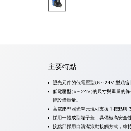
可程式控制器
可程式人機介面
工業乙太網路設備
瀏覽全部
自動識別
自動識別
感測器
瀏覽全部
行業
汽車
主要特點
工業機器人的潛在風險，從第三者角度徹底驗證
減少安全柵內的人身事故
兼顧良好的視認性及減少維修工時
照光元件的低電壓型(6～24V 型)預
最適合小型裝置的安全對策
瀏覽全部
低電壓型(6～24V)的尺寸與重量的
工具機
輕設備重量。
降低機床成本的技巧簡單的讓人意外
尋找讓機床更小型化的可能性
高電壓型照光單元現可支援 1 接點與 3
從外觀設計的觀點提升機床的附加價值
採用一體成型端子蓋，具備極高安全
預防導致機器故障的「瞬停」
接點部採用自清潔滾動接觸方式，維
3位置促動開關確保綜合加工中心機的安全性