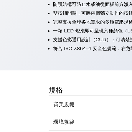
防護結構可防止水或油從面板前方滲入：
瀏覽全部
機器人
雙按鈕開關，可將兩個獨立動作的按
使人機協作更安全、更高效
完整支援全球各地需求的多種電壓規
發揮協作機器人潛力的安全措施
瀏覽全部
一顆 LED 燈泡即可呈現六種顏色（
半導體
支援色彩通用設計（CUD）：可清楚
提高半導體製造裝置設計自由度的方法
瞬間完成開關的更換，避免停機時間拉長
符合 ISO 3864-4 安全色規
充分對應安全標準
瀏覽全部
瀏覽全部
解決方案
IIoT（工業物聯網）
去面板化
RFID 認證
規格
安全及其未來
安全及其未來 | 解決⽅案
審美規範
瀏覽全部
從基礎了解安全元件
瀏覽全部
環境規範
資源與文件