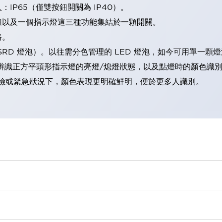
IP65（僅雙按鈕開關為 IP40）。
鈕以及一個指示燈這三種功能集結於一顆開關。
格。
LSRD 燈泡）。以往需分色管理的 LED 燈泡，如今可用單一顆
辨識正方平頭形指示燈的亮燈/熄燈狀態，以及點燈時的顏色識
範：在危險或緊急狀況下，顏色表現更明確鮮明，便於更多人識別。