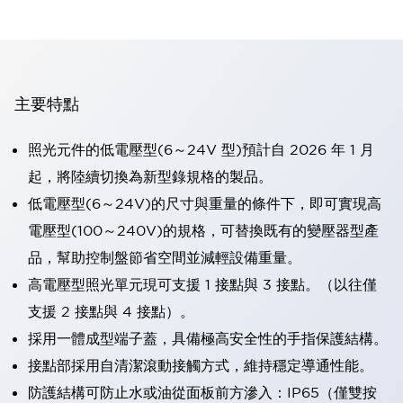
主要特點
照光元件的低電壓型(6～24V 型)預計自 2026 年 1 月
起，將陸續切換為新型錄規格的製品。
低電壓型(6～24V)的尺寸與重量的條件下，即可實現高
電壓型(100～240V)的規格，可替換既有的變壓器型產
品，幫助控制盤節省空間並減輕設備重量。
高電壓型照光單元現可支援 1 接點與 3 接點。（以往僅
支援 2 接點與 4 接點）。
採用一體成型端子蓋，具備極高安全性的手指保護結構。
接點部採用自清潔滾動接觸方式，維持穩定導通性能。
防護結構可防止水或油從面板前方滲入：IP65（僅雙按