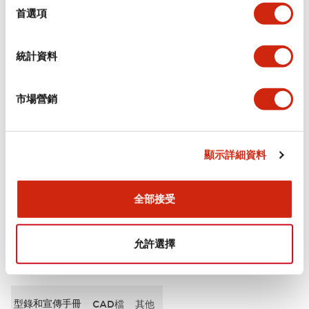
擇
首選項
審美規範
統計資料
環境規範
市場營銷
功能規格
機械規格
顯示詳細資料
安裝和安裝規範
全部接受
允許選擇
文件和檔案
型錄和宣傳手冊
CAD檔
其他