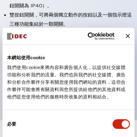
鈕開關為 IP40）。
雙按鈕開關，可將兩個獨立動作的按鈕以及一個指示燈這
三種功能集結於一顆開關。
完整支援全球各地需求的多種電壓規格。
一顆 LED 燈泡即可呈現六種顏色（LSRD 燈泡）。以往
需分色管理的 LED 燈泡，如今可用單一顆燈泡呈現多種
本網站使用cookie
顏色。
我們使用cookie來將內容和廣告個人化，以提供社交媒體
支援色彩通用設計（CUD）：可清楚辨識正方平頭形指
功能和分析我們的流量。我們也與我們的社交媒體、廣告
示燈的亮燈/熄燈狀態，以及點燈時的顏色識別。
和分析合作夥伴分享有關您使用我們網站的資料，這些合
符合 ISO 3864-4 安全色規範：在危險或緊急狀況下，
作夥伴可能會將有關資料與您所提供給他們的其他資料或
他們從您使用他們的服務時所收集的資料相結合。
顏色表現更明確鮮明，便於更多人識別。
同
必要
意
選
+
規格
顯示全部