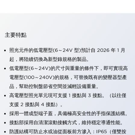
主要特點
照光元件的低電壓型(6～24V 型)預計自 2026 年 1 月
起，將陸續切換為新型錄規格的製品。
低電壓型(6～24V)的尺寸與重量的條件下，即可實現高
電壓型(100～240V)的規格，可替換既有的變壓器型產
品，幫助控制盤節省空間並減輕設備重量。
高電壓型照光單元現可支援 1 接點與 3 接點。（以往僅
支援 2 接點與 4 接點）。
採用一體成型端子蓋，具備極高安全性的手指保護結構。
接點部採用自清潔滾動接觸方式，維持穩定導通性能。
防護結構可防止水或油從面板前方滲入：IP65（僅雙按