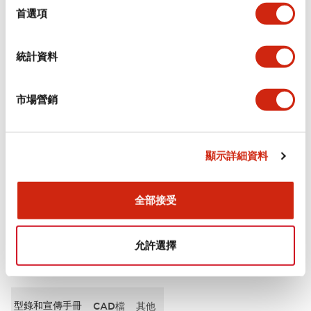
擇
首選項
審美規範
統計資料
環境規範
市場營銷
功能規格
機械規格
顯示詳細資料
安裝和安裝規範
全部接受
允許選擇
文件和檔案
型錄和宣傳手冊
CAD檔
其他