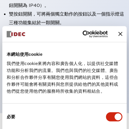
鈕開關為 IP40）。
雙按鈕開關，可將兩個獨立動作的按鈕以及一個指示燈這
三種功能集結於一顆開關。
完整支援全球各地需求的多種電壓規格。
一顆 LED 燈泡即可呈現六種顏色（LSRD 燈泡）。以往
需分色管理的 LED 燈泡，如今可用單一顆燈泡呈現多種
本網站使用cookie
顏色。
我們使用cookie來將內容和廣告個人化，以提供社交媒體
支援色彩通用設計（CUD）：可清楚辨識正方平頭形指
功能和分析我們的流量。我們也與我們的社交媒體、廣告
示燈的亮燈/熄燈狀態，以及點燈時的顏色識別。
和分析合作夥伴分享有關您使用我們網站的資料，這些合
符合 ISO 3864-4 安全色規範：在危險或緊急狀況下，
作夥伴可能會將有關資料與您所提供給他們的其他資料或
他們從您使用他們的服務時所收集的資料相結合。
顏色表現更明確鮮明，便於更多人識別。
同
必要
意
選
+
規格
顯示全部