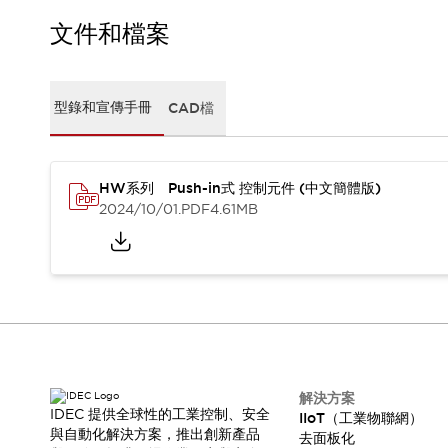
CAD檔
型錄和宣傳手冊
文件和檔案
影片專區
選型系統
軟體下載
型錄和宣傳手冊
CAD檔
邏輯模擬器
產品資安通知
最新消息
HW系列 Push-in式 控制元件 (中文簡體版)
新聞中心
2024/10/01
.PDF
4.61MB
活動
促銷活動
部落格
支援
聯絡我們
服務據點
產品變更/停產通知
RoHS指令對應
認證與標準
解決方案
IDEC 提供全球性的工業控制、安全
IIoT（工業物聯網）
與自動化解決方案，推出創新產品
去面板化