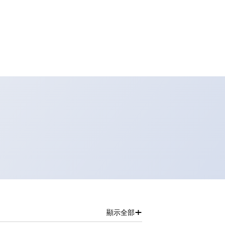
+
顯示全部