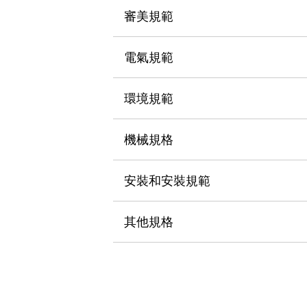
瀏覽全部
審美規範
機器人
使人機協作更安全、更高效
電氣規範
發揮協作機器人潛力的安全措施
瀏覽全部
半導體
提高半導體製造裝置設計自由度的方法
環境規範
瞬間完成開關的更換，避免停機時間拉長
充分對應安全標準
瀏覽全部
機械規格
瀏覽全部
解決方案
IIoT（工業物聯網）
安裝和安裝規範
去面板化
RFID 認證
安全及其未來
其他規格
安全及其未來 | 解決⽅案
瀏覽全部
從基礎了解安全元件
瀏覽全部
資源與文件