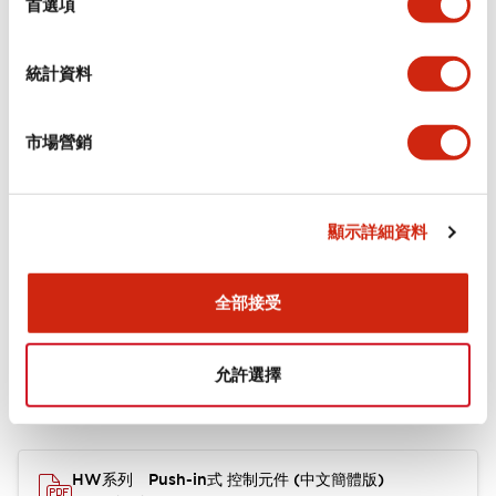
環境規範
首選項
機械規格
統計資料
安裝和安裝規範
市場營銷
其他規格
顯示詳細資料
全部接受
文件和檔案
允許選擇
型錄和宣傳手冊
CAD檔
HW系列 Push-in式 控制元件 (中文簡體版)