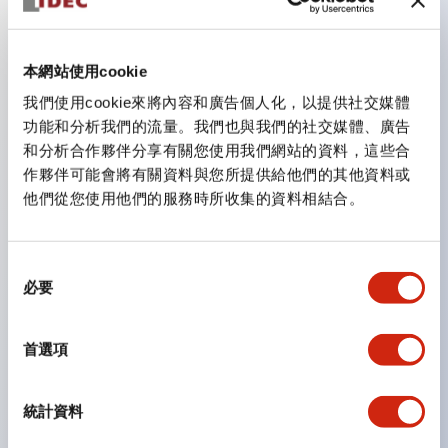
主要特點
本網站使用cookie
我們使用cookie來將內容和廣告個人化，以提供社交媒體
CS型凸輪開關是方便用於設備的開關和切換，適用範圍廣
功能和分析我們的流量。我們也與我們的社交媒體、廣告
泛的操作開關器。
和分析合作夥伴分享有關您使用我們網站的資料，這些合
作夥伴可能會將有關資料與您所提供給他們的其他資料或
提供72種標準迴路
他們從您使用他們的服務時所收集的資料相結合。
透過6種形式與接點模組段數的組合，可實現各種接點構
造。
同
可支援最多6段12接點
必要
意
配備可確認接點狀態的指示燈，並提供手柄操作型、鑰匙
選
操作型等豐富多樣的選擇。
擇
首選項
手柄可從6種中選擇
防護結構IP65、IP54、IP40（IEC60529）
統計資料