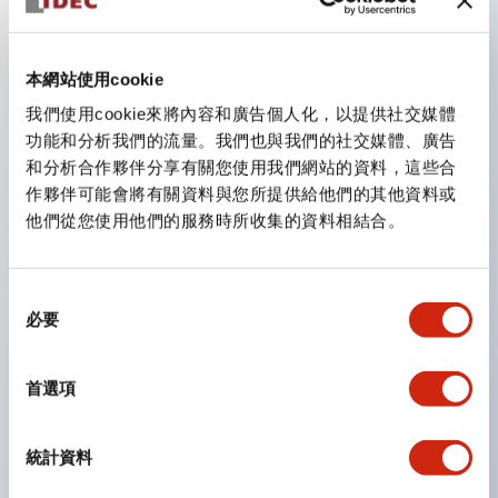
主要特點
本網站使用cookie
我們使用cookie來將內容和廣告個人化，以提供社交媒體
CS型凸輪開關是方便用於設備的開關和切換，適用範圍廣
功能和分析我們的流量。我們也與我們的社交媒體、廣告
泛的操作開關器。
和分析合作夥伴分享有關您使用我們網站的資料，這些合
作夥伴可能會將有關資料與您所提供給他們的其他資料或
提供72種標準迴路
他們從您使用他們的服務時所收集的資料相結合。
透過6種形式與接點模組段數的組合，可實現各種接點構
造。
同
可支援最多6段12接點
必要
意
配備可確認接點狀態的指示燈，並提供手柄操作型、鑰匙
選
操作型等豐富多樣的選擇。
擇
首選項
手柄可從6種中選擇
防護結構IP65、IP54、IP40（IEC60529）
統計資料