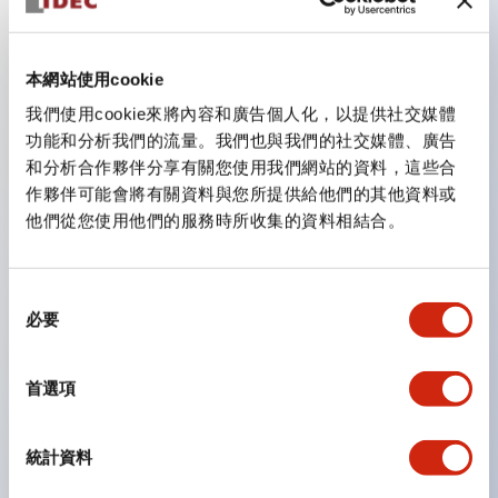
主要特點
本網站使用cookie
我們使用cookie來將內容和廣告個人化，以提供社交媒體
CS型凸輪開關是方便用於設備的開關和切換，適用範圍廣
功能和分析我們的流量。我們也與我們的社交媒體、廣告
泛的操作開關器。
和分析合作夥伴分享有關您使用我們網站的資料，這些合
作夥伴可能會將有關資料與您所提供給他們的其他資料或
提供72種標準迴路
他們從您使用他們的服務時所收集的資料相結合。
透過6種形式與接點模組段數的組合，可實現各種接點構
造。
同
可支援最多6段12接點
必要
意
配備可確認接點狀態的指示燈，並提供手柄操作型、鑰匙
選
操作型等豐富多樣的選擇。
擇
首選項
手柄可從6種中選擇
防護結構IP65、IP54、IP40（IEC60529）
統計資料