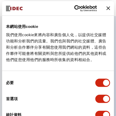
本網站使用cookie
主要特點
我們使用cookie來將內容和廣告個人化，以提供社交媒體
功能和分析我們的流量。我們也與我們的社交媒體、廣告
和分析合作夥伴分享有關您使用我們網站的資料，這些合
CS型凸輪開關是方便用於設備的開關和切換，適用範圍廣
作夥伴可能會將有關資料與您所提供給他們的其他資料或
泛的操作開關器。
他們從您使用他們的服務時所收集的資料相結合。
提供72種標準迴路
透過6種形式與接點模組段數的組合，可實現各種接點構
同
造。
必要
意
可支援最多6段12接點
選
配備可確認接點狀態的指示燈，並提供手柄操作型、鑰匙
擇
首選項
操作型等豐富多樣的選擇。
手柄可從6種中選擇
統計資料