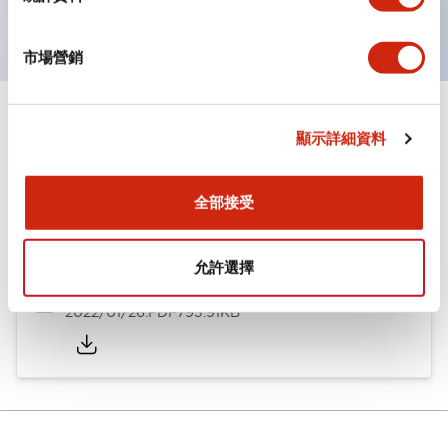
防護結構IP65、IP54、IP40（IEC60529）
市場營銷
文件和檔案
顯示詳細資料
全部接受
型錄和宣傳手冊
CAD檔
認證與標準
允許選擇
ø25/30 系列 CS型 凸輪開關
2022/01/26
.PDF
793.91KB