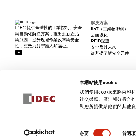
CAD檔
型錄和宣傳手冊
影片專區
選型系統
解決方案
IDEC 提供全球性的工業控制、安全
IIoT（工業物聯網）
軟體下載
與自動化解決方案，推出創新產品
去面板化
邏輯模擬器
與服務，提升現場作業效率與安全
RFID認證
產品資安通知
性，更致力於守護人類福祉。
安全及其未來
最新消息
從基礎了解安全元件
新聞中心
活動
促銷活動
訂閱我們的電子報，獲取我們的最新訊息!
部落格
本網站使用cookie
支援
訂閱
我們使用cookie來將
聯絡我們
服務據點
社交媒體、廣告和分析合
產品變更/停產通知
與您所提供給他們的其他
RoHS指令對應
認證與標準
© 2026 IDEC Corporation
隱私權政策
使用條款
同
必要
首選項