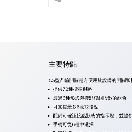
可程式控制器
可程式人機介面
工業乙太網路設備
瀏覽全部
自動識別
自動識別
感測器
瀏覽全部
行業
汽車
主要特點
工業機器人的潛在風險，從第三者角度徹底驗證
減少安全柵內的人身事故
CS型凸輪開關是方便用於設備的開關和
兼顧良好的視認性及減少維修工時
最適合小型裝置的安全對策
瀏覽全部
提供72種標準迴路
工具機
透過6種形式與接點模組段數的組合
降低機床成本的技巧簡單的讓人意外
可支援最多6段12接點
尋找讓機床更小型化的可能性
配備可確認接點狀態的指示燈，並提
從外觀設計的觀點提升機床的附加價值
預防導致機器故障的「瞬停」
手柄可從6種中選擇
3位置促動開關確保綜合加工中心機的安全性