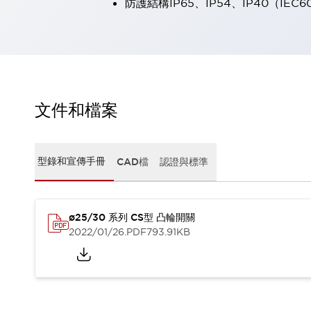
防護結構IP65、IP54、IP40（IEC6
瀏覽全部
機器人
使人機協作更安全、更高效
發揮協作機器人潛力的安全措施
瀏覽全部
半導體
提高半導體製造裝置設計自由度的方法
文件和檔案
瞬間完成開關的更換，避免停機時間拉長
充分對應安全標準
瀏覽全部
瀏覽全部
型錄和宣傳手冊
CAD檔
認證與標準
解決方案
IIoT（工業物聯網）
去面板化
RFID 認證
安全及其未來
ø25/30 系列 CS型 凸輪開關
安全及其未來 | 解決⽅案
2022/01/26
.PDF
793.91KB
瀏覽全部
從基礎了解安全元件
瀏覽全部
資源與文件