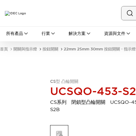
所有產品
所有產品
行業
解決方案
資源與文件
開關與指示燈
按鈕開關
首頁
開關與指示燈
按鈕開關
22mm 25mm 30mm 按鈕開關・指示燈
指示燈和蜂鳴器
瀏覽全部
安全與防爆
安全設備
防爆設備
瀏覽全部
CS型 凸輪開關
UCSQO-453-S
盤櫃
繼電器·計時器
CS系列 閉鎖型凸輪開關 UCSQO-45
電源供應器
S2B
回路保護器
LED照明裝置
端子台
瀏覽全部
自動化