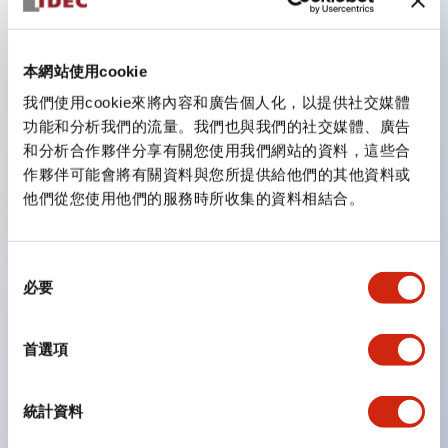
主要特點
本網站使用cookie
我們使用cookie來將內容和廣告個人化，以提供社交媒體
CS型凸輪開關是方便用於設備的開關和切換，適用範圍廣
功能和分析我們的流量。我們也與我們的社交媒體、廣告
泛的操作開關器。
和分析合作夥伴分享有關您使用我們網站的資料，這些合
作夥伴可能會將有關資料與您所提供給他們的其他資料或
提供72種標準迴路
他們從您使用他們的服務時所收集的資料相結合。
透過6種形式與接點模組段數的組合，可實現各種接點構
造。
同
可支援最多6段12接點
必要
意
配備可確認接點狀態的指示燈，並提供手柄操作型、鑰匙
選
操作型等豐富多樣的選擇。
擇
首選項
手柄可從6種中選擇
防護結構IP65、IP54、IP40（IEC60529）
統計資料