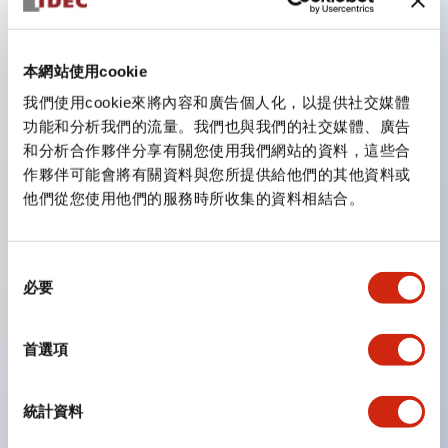
主要特點
本網站使用cookie
我們使用cookie來將內容和廣告個人化，以提供社交媒體
CS型凸輪開關是方便用於設備的開關和切換，適用範圍廣
功能和分析我們的流量。我們也與我們的社交媒體、廣告
泛的操作開關器。
和分析合作夥伴分享有關您使用我們網站的資料，這些合
作夥伴可能會將有關資料與您所提供給他們的其他資料或
提供72種標準迴路
他們從您使用他們的服務時所收集的資料相結合。
透過6種形式與接點模組段數的組合，可實現各種接點構
造。
同
可支援最多6段12接點
必要
意
配備可確認接點狀態的指示燈，並提供手柄操作型、鑰匙
選
操作型等豐富多樣的選擇。
擇
首選項
手柄可從6種中選擇
防護結構IP65、IP54、IP40（IEC60529）
統計資料