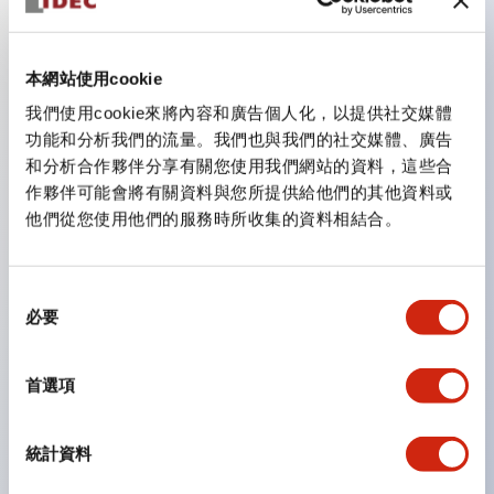
主要特點
本網站使用cookie
我們使用cookie來將內容和廣告個人化，以提供社交媒體
CS型凸輪開關是方便用於設備的開關和切換，適用範圍廣
功能和分析我們的流量。我們也與我們的社交媒體、廣告
泛的操作開關器。
和分析合作夥伴分享有關您使用我們網站的資料，這些合
作夥伴可能會將有關資料與您所提供給他們的其他資料或
提供72種標準迴路
他們從您使用他們的服務時所收集的資料相結合。
透過6種形式與接點模組段數的組合，可實現各種接點構
造。
同
可支援最多6段12接點
必要
意
配備可確認接點狀態的指示燈，並提供手柄操作型、鑰匙
選
操作型等豐富多樣的選擇。
擇
首選項
手柄可從6種中選擇
防護結構IP65、IP54、IP40（IEC60529）
統計資料