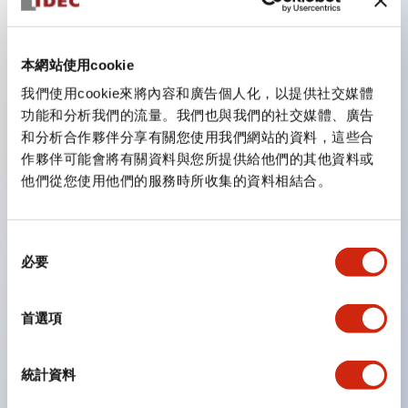
主要特點
本網站使用cookie
我們使用cookie來將內容和廣告個人化，以提供社交媒體
CS型凸輪開關是方便用於設備的開關和切換，適用範圍廣
功能和分析我們的流量。我們也與我們的社交媒體、廣告
泛的操作開關器。
和分析合作夥伴分享有關您使用我們網站的資料，這些合
作夥伴可能會將有關資料與您所提供給他們的其他資料或
提供72種標準迴路
他們從您使用他們的服務時所收集的資料相結合。
透過6種形式與接點模組段數的組合，可實現各種接點構
造。
同
可支援最多6段12接點
必要
意
配備可確認接點狀態的指示燈，並提供手柄操作型、鑰匙
選
操作型等豐富多樣的選擇。
擇
首選項
手柄可從6種中選擇
防護結構IP65、IP54、IP40（IEC60529）
統計資料