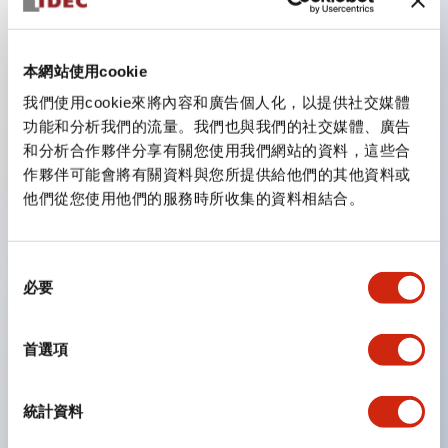
主要特點
本網站使用cookie
我們使用cookie來將內容和廣告個人化，以提供社交媒體
CS型凸輪開關是方便用於設備的開關和切換，適用範圍廣
功能和分析我們的流量。我們也與我們的社交媒體、廣告
泛的操作開關器。
和分析合作夥伴分享有關您使用我們網站的資料，這些合
作夥伴可能會將有關資料與您所提供給他們的其他資料或
提供72種標準迴路
他們從您使用他們的服務時所收集的資料相結合。
透過6種形式與接點模組段數的組合，可實現各種接點構
造。
同
可支援最多6段12接點
必要
意
配備可確認接點狀態的指示燈，並提供手柄操作型、鑰匙
選
操作型等豐富多樣的選擇。
擇
首選項
手柄可從6種中選擇
防護結構IP65、IP54、IP40（IEC60529）
統計資料