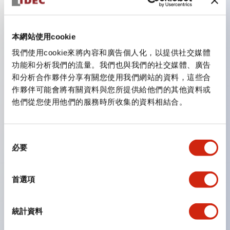
主要特點
本網站使用cookie
我們使用cookie來將內容和廣告個人化，以提供社交媒體
CS型凸輪開關是方便用於設備的開關和切換，適用範圍廣
功能和分析我們的流量。我們也與我們的社交媒體、廣告
泛的操作開關器。
和分析合作夥伴分享有關您使用我們網站的資料，這些合
作夥伴可能會將有關資料與您所提供給他們的其他資料或
提供72種標準迴路
他們從您使用他們的服務時所收集的資料相結合。
透過6種形式與接點模組段數的組合，可實現各種接點構
造。
同
可支援最多6段12接點
必要
意
配備可確認接點狀態的指示燈，並提供手柄操作型、鑰匙
選
操作型等豐富多樣的選擇。
擇
首選項
手柄可從6種中選擇
防護結構IP65、IP54、IP40（IEC60529）
統計資料